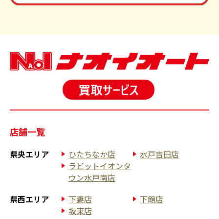
店舗一覧
県央エリア
ひたちなか店
水戸吉田店
ラビットイオンタ
ウン水戸南店
県西エリア
下妻店
下館店
坂東店