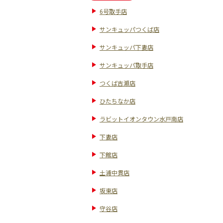
6号取手店
サンキュッパつくば店
サンキュッパ下妻店
サンキュッパ取手店
つくば吉瀬店
ひたちなか店
ラビットイオンタウン水戸南店
下妻店
下館店
土浦中貫店
坂東店
守谷店