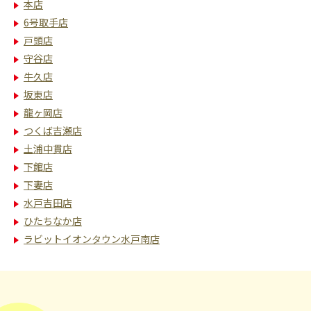
本店
6号取手店
戸頭店
守谷店
牛久店
坂東店
龍ヶ岡店
つくば吉瀬店
土浦中貫店
下館店
下妻店
水戸吉田店
ひたちなか店
ラビットイオンタウン水戸南店