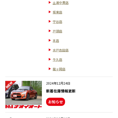
土浦中貫店
坂東店
守谷店
戸頭店
本店
水戸吉田店
牛久店
龍ヶ岡店
2024年12月24日
新着在庫情報更新
お知らせ