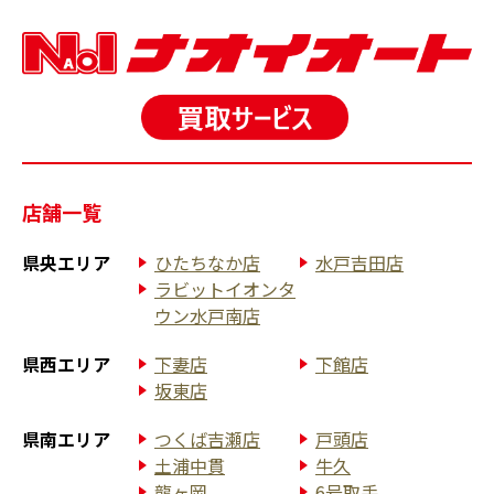
店舗一覧
県央エリア
ひたちなか店
水戸吉田店
ラビットイオンタ
ウン水戸南店
県西エリア
下妻店
下館店
坂東店
県南エリア
つくば吉瀬店
戸頭店
土浦中貫
牛久
龍ヶ岡
6号取手