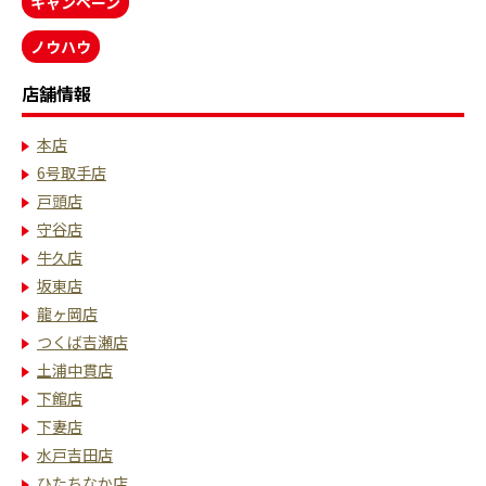
キャンペーン
ノウハウ
店舗情報
本店
6号取手店
戸頭店
守谷店
牛久店
坂東店
龍ヶ岡店
つくば吉瀬店
土浦中貫店
下館店
下妻店
水戸吉田店
ひたちなか店