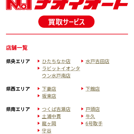
店舗一覧
県央エリア
ひたちなか店
水戸吉田店
ラビットイオンタ
ウン水戸南店
県西エリア
下妻店
下館店
坂東店
県南エリア
つくば吉瀬店
戸頭店
土浦中貫
牛久
龍ヶ岡
6号取手
守谷