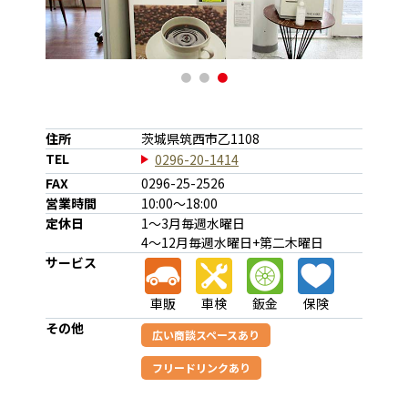
1
2
3
住所
茨城県筑西市乙1108
TEL
0296-20-1414
FAX
0296-25-2526
営業時間
10:00～18:00
定休日
1～3月毎週水曜日
4～12月毎週水曜日+第二木曜日
サービス
車販
車検
鈑金
保険
その他
広い商談スペースあり
フリードリンクあり