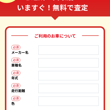
いますぐ！無料で査定
ご利用のお車について
必須
メーカー名
必須
車種名
必須
年式
必須
走行距離
必須
色