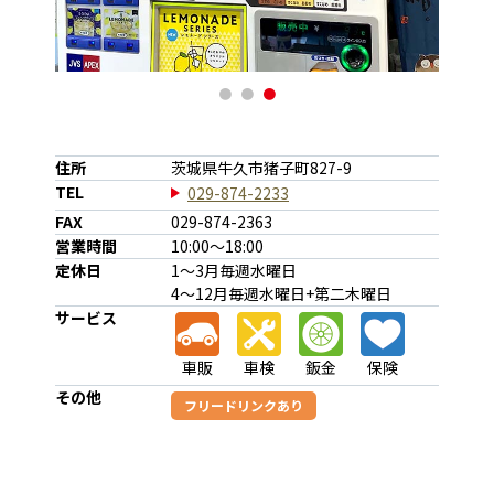
1
2
3
住所
茨城県牛久市猪子町827-9
TEL
029-874-2233
FAX
029-874-2363
営業時間
10:00～18:00
定休日
1～3月毎週水曜日
4～12月毎週水曜日+第二木曜日
サービス
車販
車検
鈑金
保険
その他
フリードリンクあり