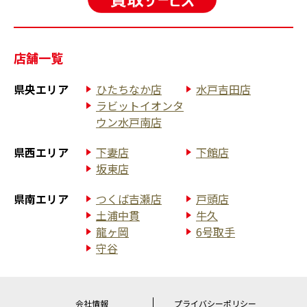
店舗一覧
県央エリア
ひたちなか店
水戸吉田店
ラビットイオンタ
ウン水戸南店
県西エリア
下妻店
下館店
坂東店
県南エリア
つくば吉瀬店
戸頭店
土浦中貫
牛久
龍ヶ岡
6号取手
守谷
会社情報
プライバシーポリシー