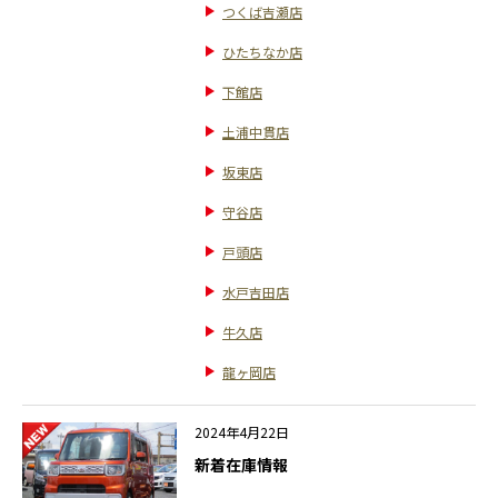
つくば吉瀬店
ひたちなか店
下館店
土浦中貫店
坂東店
守谷店
戸頭店
水戸吉田店
牛久店
龍ヶ岡店
2024年4月22日
新着在庫情報