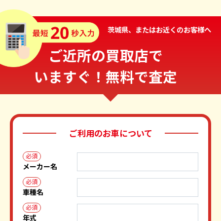
茨城県、またはお近くのお客様へ
ご近所の買取店で
いますぐ！無料で査定
ご利用のお車について
必須
メーカー名
必須
車種名
必須
年式