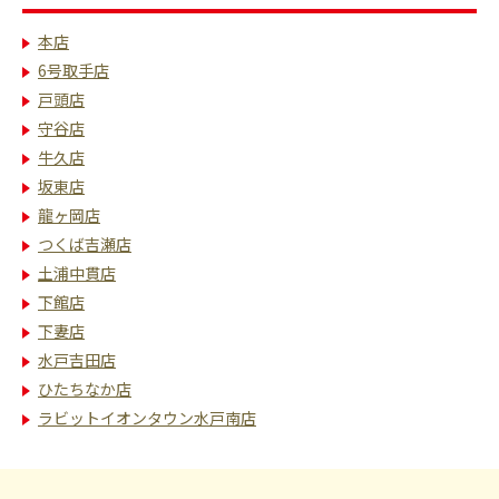
本店
6号取手店
戸頭店
守谷店
牛久店
坂東店
龍ヶ岡店
つくば吉瀬店
土浦中貫店
下館店
下妻店
水戸吉田店
ひたちなか店
ラビットイオンタウン水戸南店