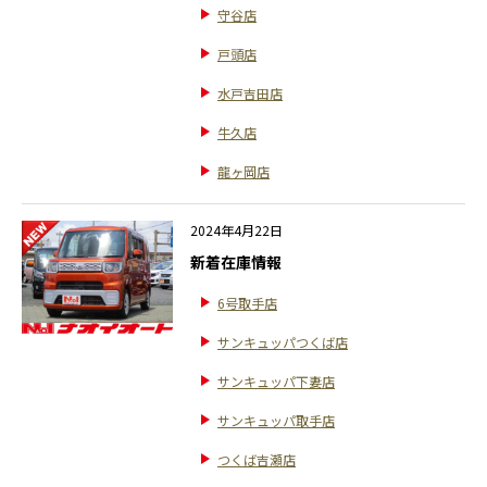
守谷店
戸頭店
水戸吉田店
牛久店
龍ヶ岡店
2024年4月22日
新着在庫情報
6号取手店
サンキュッパつくば店
サンキュッパ下妻店
サンキュッパ取手店
つくば吉瀬店