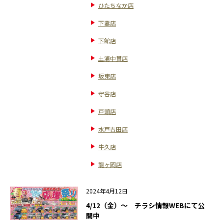
ひたちなか店
下妻店
下館店
土浦中貫店
坂東店
守谷店
戸頭店
水戸吉田店
牛久店
龍ヶ岡店
2024年4月12日
4/12（金）～ チラシ情報WEBにて公
開中