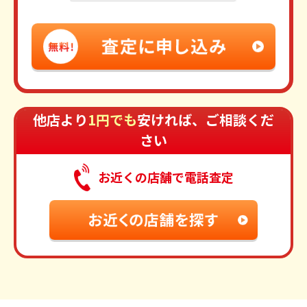
他店より
1円でも
安ければ、ご相談くだ
さい
お近くの店舗で電話査定