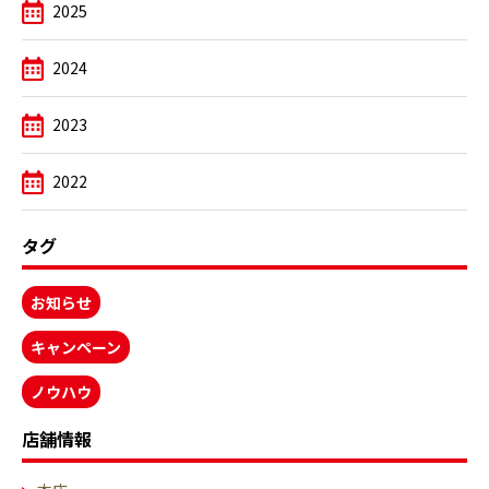
2025
2024
2023
2022
タグ
お知らせ
キャンペーン
ノウハウ
店舗情報