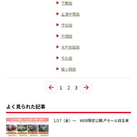
下館店
土浦中貫店
守谷店
戸頭店
水戸吉田店
牛久店
龍ヶ岡店
1
2
3
よく見られた記事
1/17（金）～ WEB限定公開
セール目玉車