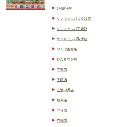
6号取手店
サンキュッパつくば店
サンキュッパ下妻店
サンキュッパ取手店
つくば吉瀬店
ひたちなか店
下妻店
下館店
土浦中貫店
坂東店
守谷店
戸頭店