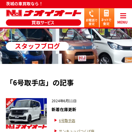
茨城の車買取なら！
MENU
スタッフブログ
「6号取手店」の記事
2024年6月11日
新着在庫更新
6号取手店
サンキュッパつくば店