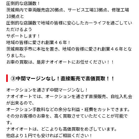
圧倒的な店舗数！
茨城県内で車両販売店20拠点、サービス工場13拠点、修理工場
10拠点と
圧倒的な店舗数で地域の皆様に安心したカーライフを過ごしてい
ただけるよう
サポートします！
地域の皆様に愛され創業４６年！
茨城県取手市に本社を置き、地域の皆様に愛され創業４６年とな
りました。
お車の買取は、是非ナオイオートにお任せください！！
③
中間マージンなし！直接販売で高価買取！！
オークションを通さず中間マージンなし！
ナオイオートでは、オークションを通さず直接販売、自社入札会
が出来るので、
オークション手数料などの余分な利益・経費をカットできます。
その分お客様のお車を、高く買取させていただくことが可能で
す。
ナオイオートは、どこよりも高価買取をめざしています。
他店より１円でも安ければご相談ください！