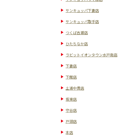
サンキュッパ下妻店
サンキュッパ取手店
つくば吉瀬店
ひたちなか店
ラビットイオンタウン水戸南店
下妻店
下館店
土浦中貫店
坂東店
守谷店
戸頭店
本店