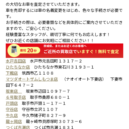
の大切なお車を査定させていただきます。
車を売却するには車の名義変更をはじめ、色々な手続きが必要で
す。
お手続きの際は、必要書類などを具体的にご案内させていただき
ますので、ご安心ください。
経験豊富なスタッフが、親切丁寧に何でもお応えします！
ぜひお近くの店舗にお気軽にご相談ください！！
水戸吉田店
水戸市元吉田町１３１７－２
ひたちなか店
ひたちなか市東石川３１９３－１
下館店
筑西市乙１１０８
マツダオートザムしもつま店
（ナオイオート下妻店） 下妻市
田下６４７－２
坂東店
坂東市辺田１０９７－７
６号取手店
取手市桑原６８０－１
戸頭店
取手市戸頭１－１７－１
守谷店
守谷市立沢１１０７
牛久店
牛久市猪子町８２７－９
龍ヶ岡店
龍ヶ崎市貝原塚町３０７３－６
つくば吉瀬店
つくば市吉瀬１８３１