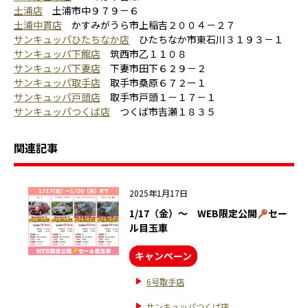
土浦店
土浦市中９７９－６
土浦中貫店
かすみがうら市上稲吉２００４－２７
サンキュッパひたちなか店
ひたちなか市東石川３１９３－１
サンキュッパ下館店
筑西市乙１１０８
サンキュッパ下妻店
下妻市田下６２９－２
サンキュッパ取手店
取手市桑原６７２ー１
サンキュッパ戸頭店
取手市戸頭１－１７－１
サンキュッパつくば店
つくば市吉瀬１８３５
関連記事
2025年1月17日
1/17（金）～ WEB限定公開
セー
ル目玉車
キャンペーン
6号取手店
サンキュッパつくば店