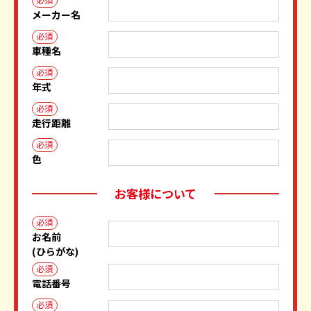
メーカー名
必須
車種名
必須
年式
必須
走行距離
必須
色
お客様について
必須
お名前
(ひらがな)
必須
電話番号
必須