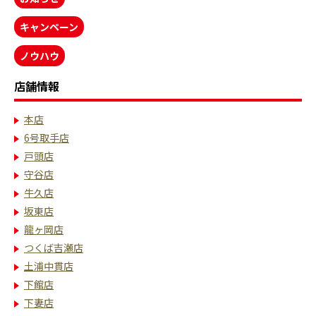
キャンペーン
ノウハウ
店舗情報
本店
6号取手店
戸頭店
守谷店
牛久店
坂東店
龍ヶ岡店
つくば吉瀬店
土浦中貫店
下館店
下妻店