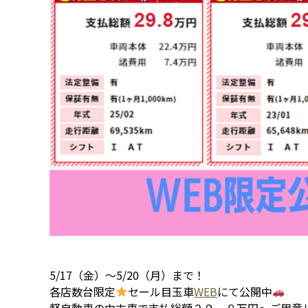
5/17（金）～5/20（月）まで！
各店数台限定
セール目玉車
WEB
にて公開中
軽自動車の中古車で支払総額２９．８万円～ご用意