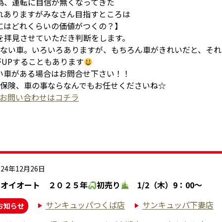
為、運転に自信が無くなってきた
れありますがみなさん目指すところは
にはどれくらいの価値がつくの？】
を拝見させていただき判断をします。
ない車。いろいろありますが、もちろん車がきれいだと、それ
がUPすることもあります
い車がある場合はお問合せ下さい！！
保険、車の事ならなんでもお任せくださいね☆
お問い合わせはコチラ
024年12月26日
ナオイオート ２０２５年
初売り
1/2（木）9：00～
サンキュッパつくば店
サンキュッパ下妻店
お知らせ