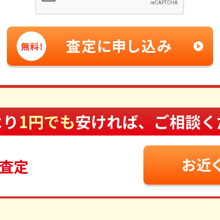
より
1円でも
安ければ、ご相談く
査定