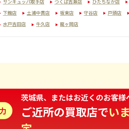
サンキュッパ取手店
つくば吉瀬店
ひたちなか店
下館店
土浦中貫店
坂東店
守谷店
戸頭店
水戸吉田店
牛久店
龍ヶ岡店
茨城県、またはお近くのお客様
ご近所の買取店で
い
定