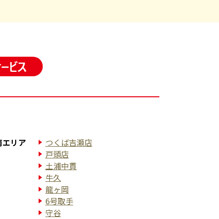
南エリア
つくば吉瀬店
戸頭店
土浦中貫
牛久
龍ヶ岡
6号取手
守谷