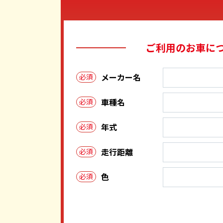
ご利用のお車に
メーカー名
必須
車種名
必須
年式
必須
走行距離
必須
色
必須