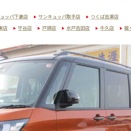
ュッパ下妻店
サンキュッパ取手店
つくば吉瀬店
東店
守谷店
戸頭店
水戸吉田店
牛久店
龍