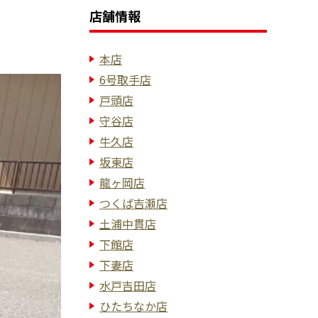
店舗情報
本店
6号取手店
戸頭店
守谷店
牛久店
坂東店
龍ヶ岡店
つくば吉瀬店
土浦中貫店
下館店
下妻店
水戸吉田店
ひたちなか店