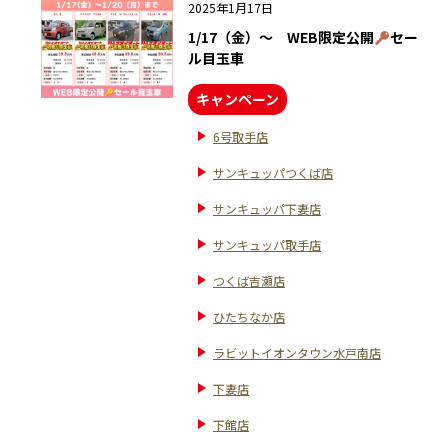
2025年1月17日
1/17（金）～ WEB限定公開
セー
ル目玉車
キャンペーン
6号取手店
サンキュッパつくば店
サンキュッパ下妻店
サンキュッパ取手店
つくば吉瀬店
ひたちなか店
ラビットイオンタウン水戸南店
下妻店
下館店