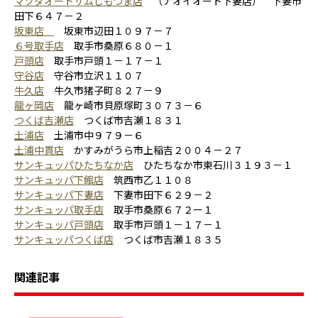
マツダオートザムしもつま店
（ナオイオート下妻店） 下妻市
田下６４７－２
坂東店
坂東市辺田１０９７－７
６号取手店
取手市桑原６８０－１
戸頭店
取手市戸頭１－１７－１
守谷店
守谷市立沢１１０７
牛久店
牛久市猪子町８２７－９
龍ヶ岡店
龍ヶ崎市貝原塚町３０７３－６
つくば吉瀬店
つくば市吉瀬１８３１
土浦店
土浦市中９７９－６
土浦中貫店
かすみがうら市上稲吉２００４－２７
サンキュッパひたちなか店
ひたちなか市東石川３１９３－１
サンキュッパ下館店
筑西市乙１１０８
サンキュッパ下妻店
下妻市田下６２９－２
サンキュッパ取手店
取手市桑原６７２ー１
サンキュッパ戸頭店
取手市戸頭１－１７－１
サンキュッパつくば店
つくば市吉瀬１８３５
関連記事