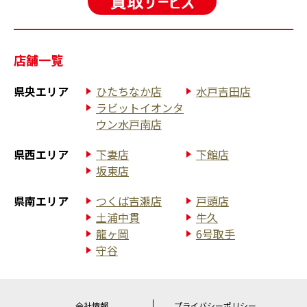
店舗一覧
県央エリア
ひたちなか店
水戸吉田店
ラビットイオンタ
ウン水戸南店
県西エリア
下妻店
下館店
坂東店
県南エリア
つくば吉瀬店
戸頭店
土浦中貫
牛久
龍ヶ岡
6号取手
守谷
会社情報
プライバシーポリシー