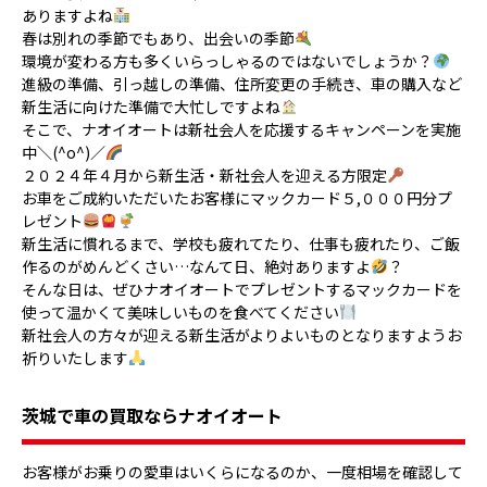
ありますよね
春は別れの季節でもあり、出会いの季節
環境が変わる方も多くいらっしゃるのではないでしょうか？
進級の準備、引っ越しの準備、住所変更の手続き、車の購入など
新生活に向けた準備で大忙しですよね
そこで、ナオイオートは新社会人を応援するキャンペーンを実施
中＼(^o^)／
２０２４年４月から新生活・新社会人を迎える方限定
お車をご成約いただいたお客様にマックカード５,０００円分プ
レゼント
新生活に慣れるまで、学校も疲れてたり、仕事も疲れたり、ご飯
作るのがめんどくさい…なんて日、絶対ありますよ
？
そんな日は、ぜひナオイオートでプレゼントするマックカードを
使って温かくて美味しいものを食べてください
新社会人の方々が迎える新生活がよりよいものとなりますようお
祈りいたします
茨城で車の買取ならナオイオート
お客様がお乗りの愛車はいくらになるのか、一度相場を確認して