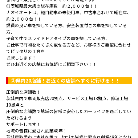
◎茨城県最大級の総在庫数 約２,０００台！！
ナオイオートは、軽自動車の未使用車、中古車合わせて総在庫、
約２,０００台！！
燃費の良い車を探している方、安全装置付きの車を探している
方、
子育て中でスライドドアタイプの車を探している方、
お仕事で荷物をたくさん載せる方など、お客様のご要望に合わせ
てピッタリの１台を
お探しします！
ぜひお近くの店舗にお気軽にご相談下さい！！
②県内20店舗！お近くの店舗へすぐに行ける！！
圧倒的な店舗数！
茨城県内で車両販売店20拠点、サービス工場13拠点、修理工場
10拠点と
圧倒的な店舗数で地域の皆様に安心したカーライフを過ごしてい
ただけるよう
サポートします！
地域の皆様に愛され創業48年！
茨城県取手市に本社を置き、地域の皆様に愛され創業48年となり