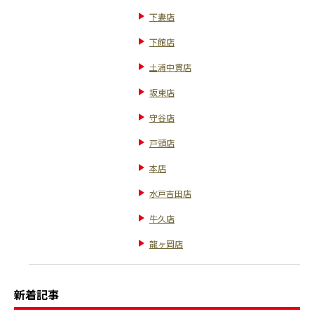
下妻店
下館店
土浦中貫店
坂東店
守谷店
戸頭店
本店
水戸吉田店
牛久店
龍ヶ岡店
新着記事