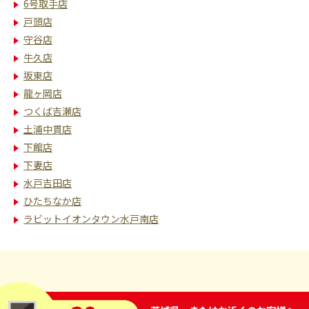
6号取手店
戸頭店
守谷店
牛久店
坂東店
龍ヶ岡店
つくば吉瀬店
土浦中貫店
下館店
下妻店
水戸吉田店
ひたちなか店
ラビットイオンタウン水戸南店