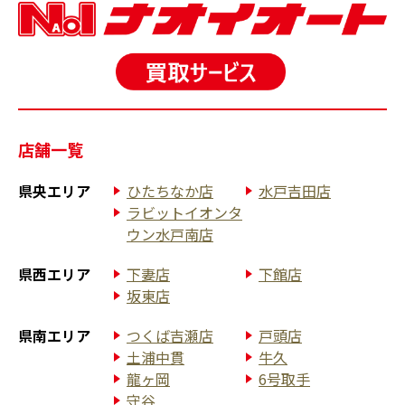
店舗一覧
県央エリア
ひたちなか店
水戸吉田店
ラビットイオンタ
ウン水戸南店
県西エリア
下妻店
下館店
坂東店
県南エリア
つくば吉瀬店
戸頭店
土浦中貫
牛久
龍ヶ岡
6号取手
守谷