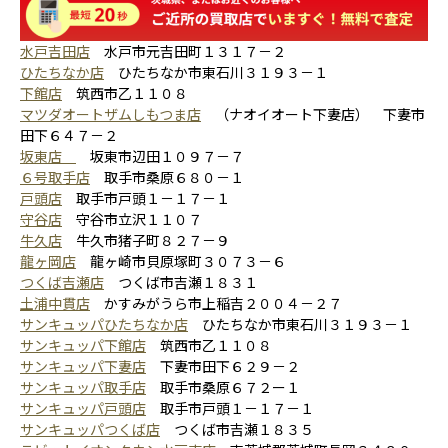
水戸吉田店
水戸市元吉田町１３１７－２
ひたちなか店
ひたちなか市東石川３１９３－１
下館店
筑西市乙１１０８
マツダオートザムしもつま店
（ナオイオート下妻店） 下妻市
田下６４７－２
坂東店
坂東市辺田１０９７－７
６号取手店
取手市桑原６８０－１
戸頭店
取手市戸頭１－１７－１
守谷店
守谷市立沢１１０７
牛久店
牛久市猪子町８２７－９
龍ヶ岡店
龍ヶ崎市貝原塚町３０７３－６
つくば吉瀬店
つくば市吉瀬１８３１
土浦中貫店
かすみがうら市上稲吉２００４－２７
サンキュッパひたちなか店
ひたちなか市東石川３１９３－１
サンキュッパ下館店
筑西市乙１１０８
サンキュッパ下妻店
下妻市田下６２９－２
サンキュッパ取手店
取手市桑原６７２ー１
サンキュッパ戸頭店
取手市戸頭１－１７－１
サンキュッパつくば店
つくば市吉瀬１８３５