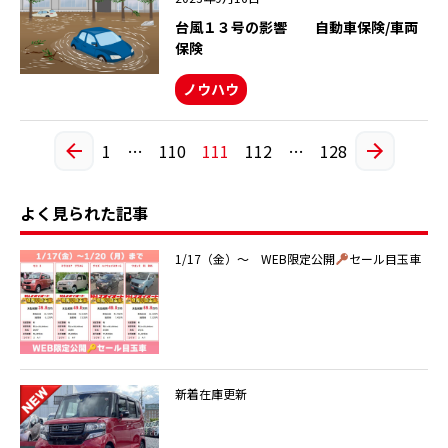
台風１３号の影響 自動車保険/車両
保険
ノウハウ
1
…
110
111
112
…
128
よく見られた記事
1/17（金）～ WEB限定公開
セール目玉車
新着在庫更新