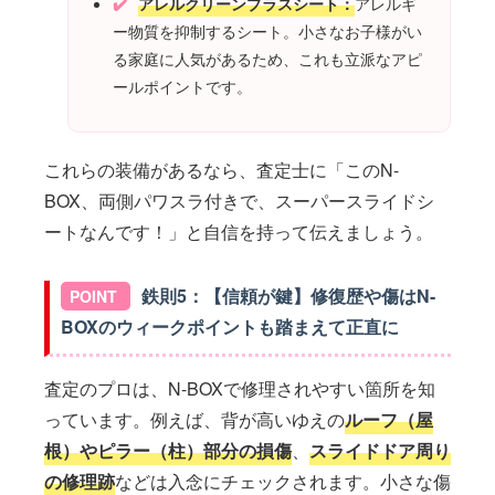
アレルクリーンプラスシート：
アレルギ
ー物質を抑制するシート。小さなお子様がい
る家庭に人気があるため、これも立派なアピ
ールポイントです。
これらの装備があるなら、査定士に「このN-
BOX、両側パワスラ付きで、スーパースライドシ
ートなんです！」と自信を持って伝えましょう。
鉄則5：【信頼が鍵】修復歴や傷はN-
BOXのウィークポイントも踏まえて正直に
査定のプロは、N-BOXで修理されやすい箇所を知
っています。例えば、背が高いゆえの
ルーフ（屋
根）やピラー（柱）部分の損傷
、
スライドドア周り
の修理跡
などは入念にチェックされます。小さな傷