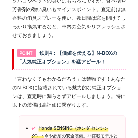
タバコやペットの臭いはもちろんですが、食べ物や
芳香剤の強い臭いもマイナスポイント。査定前は無
香料の消臭スプレーを使い、数日間は窓を開けてし
っかり換気するなど、車内の空気をリフレッシュさ
せておきましょう。
鉄則4：【価値を伝える】N-BOXの
「人気純正オプション」を猛アピール！
「言わなくてもわかるだろう」は禁物です！あなた
のN-BOXに搭載されている魅力的な純正オプショ
ンは、査定時に漏らさずアピールしましょう。特に
以下の装備は高評価に繋がります。
Honda SENSING（ホンダ センシン
グ）：
今や必須の安全装備。非搭載モデルと