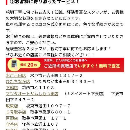
⑤
お客様に寄り添ったサービス！
親切丁寧に何でもお応え！知識、経験豊富なスタッフが、お客様
の大切なお車を査定させていただきます。
車を売却するには車の名義変更をはじめ、色々な手続きが必要で
す。
お手続きの際は、必要書類などを具体的にご案内させていただき
ますので、ご安心ください。
経験豊富なスタッフが、親切丁寧に何でもお応えします！
ぜひお近くの店舗にお気軽にご相談ください！！
水戸吉田店
水戸市元吉田町１３１７－２
ひたちなか店
ひたちなか市東石川３１９３－１
下館店
筑西市乙１１０８
マツダオートザムしもつま店
（ナオイオート下妻店） 下妻市
田下６４７－２
坂東店
坂東市辺田１０９７－７
６号取手店
取手市桑原６８０－１
戸頭店
取手市戸頭１－１７－１
守谷店
守谷市立沢１１０７