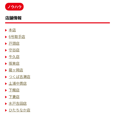
ノウハウ
店舗情報
本店
6号取手店
戸頭店
守谷店
牛久店
坂東店
龍ヶ岡店
つくば吉瀬店
土浦中貫店
下館店
下妻店
水戸吉田店
ひたちなか店