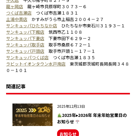
牛久店
牛久市猪子町８２７－９
龍ヶ岡店
龍ヶ崎市貝原塚町３０７３－６
つくば吉瀬店
つくば市吉瀬１８３１
土浦中貫店
かすみがうら市上稲吉２００４－２７
サンキュッパひたちなか店
ひたちなか市東石川３１９３－１
サンキュッパ下館店
筑西市乙１１０８
サンキュッパ下妻店
下妻市田下６２９－２
サンキュッパ取手店
取手市桑原６７２ー１
サンキュッパ戸頭店
取手市戸頭１－１７－１
サンキュッパつくば店
つくば市吉瀬１８３５
ラビットイオンタウン水戸南店
東茨城郡茨城町長岡長岡３４８
０－１０１
関連記事
2025年12月13日
2025年▸2026年 年末年始営業日の
お知らせ
お知らせ