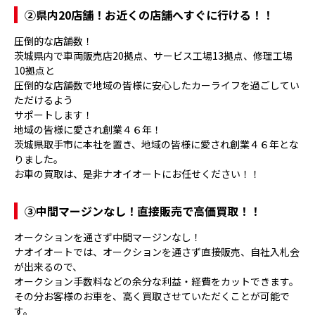
②県内20店舗！お近くの店舗へすぐに行ける！！
圧倒的な店舗数！
茨城県内で車両販売店20拠点、サービス工場13拠点、修理工場
10拠点と
圧倒的な店舗数で地域の皆様に安心したカーライフを過ごしてい
ただけるよう
サポートします！
地域の皆様に愛され創業４６年！
茨城県取手市に本社を置き、地域の皆様に愛され創業４６年とな
りました。
お車の買取は、是非ナオイオートにお任せください！！
③
中間マージンなし！直接販売で高価買取！！
オークションを通さず中間マージンなし！
ナオイオートでは、オークションを通さず直接販売、自社入札会
が出来るので、
オークション手数料などの余分な利益・経費をカットできます。
その分お客様のお車を、高く買取させていただくことが可能で
す。