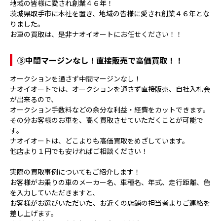
地域の皆様に愛され創業４６年！
茨城県取手市に本社を置き、地域の皆様に愛され創業４６年とな
りました。
お車の買取は、是非ナオイオートにお任せください！！
③
中間マージンなし！直接販売で高価買取！！
オークションを通さず中間マージンなし！
ナオイオートでは、オークションを通さず直接販売、自社入札会
が出来るので、
オークション手数料などの余分な利益・経費をカットできます。
その分お客様のお車を、高く買取させていただくことが可能で
す。
ナオイオートは、どこよりも高価買取をめざしています。
他店より１円でも安ければご相談ください！
実際の買取事例についてもご紹介します！
お客様がお乗りの車のメーカー名、車種名、年式、走行距離、色
を入力していただきますと、
お客様がお選びいただいた、お近くの店舗の担当者よりご連絡を
差し上げます。