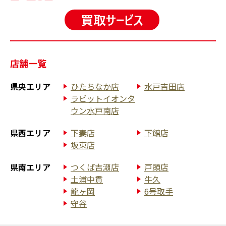
店舗一覧
県央エリア
ひたちなか店
水戸吉田店
ラビットイオンタ
ウン水戸南店
県西エリア
下妻店
下館店
坂東店
県南エリア
つくば吉瀬店
戸頭店
土浦中貫
牛久
龍ヶ岡
6号取手
守谷