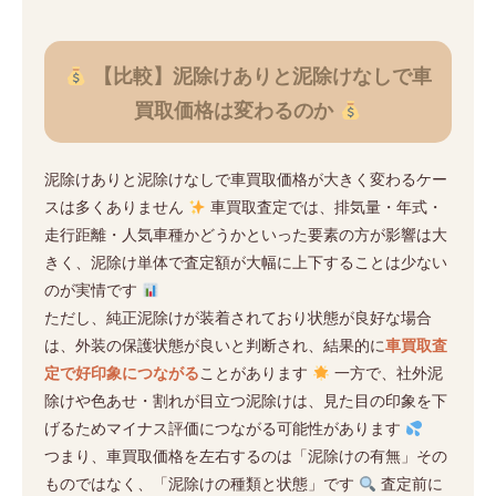
【比較】泥除けありと泥除けなしで車
買取価格は変わるのか
泥除けありと泥除けなしで車買取価格が大きく変わるケー
スは多くありません
車買取査定では、排気量・年式・
走行距離・人気車種かどうかといった要素の方が影響は大
きく、泥除け単体で査定額が大幅に上下することは少ない
のが実情です
ただし、純正泥除けが装着されており状態が良好な場合
は、外装の保護状態が良いと判断され、結果的に
車買取査
定で好印象につながる
ことがあります
一方で、社外泥
除けや色あせ・割れが目立つ泥除けは、見た目の印象を下
げるためマイナス評価につながる可能性があります
つまり、車買取価格を左右するのは「泥除けの有無」その
ものではなく、「泥除けの種類と状態」です
査定前に