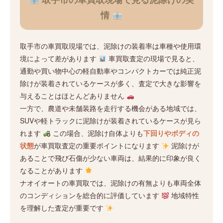
情
取手市の車買取現場では、泥除けの装着率は車種や使用環
境によって差があります
車買取査定の現場で見ると、
通勤や買い物中心の軽自動車やコンパクトカーでは純正泥
除けが装着されているケースが多く、査定で大きな影響を
与えることはほとんどありません
一方で、農道や未舗装路を走行する機会がある地域では、
SUVや軽トラックに泥除けが装着されているケースが見ら
れます
この場合、泥除け自体よりも
下回りやボディの
状態
が車買取査定の重要ポイントになります
泥除けが
あることで飛び石傷が少ない車両は、結果的に印象が良く
なることがあります
ナオイオートの車買取では、泥除けの有無よりも車両全体
のコンディションを総合的に評価しています
地域特性
を理解した査定が重要です