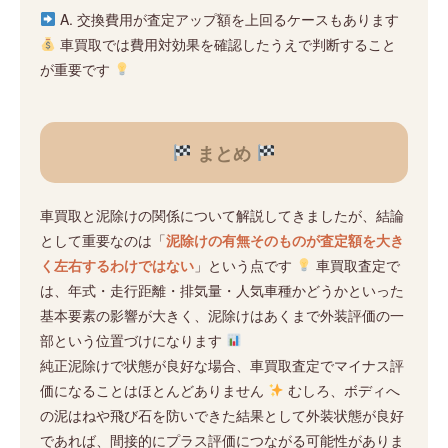
A. 交換費用が査定アップ額を上回るケースもあります
車買取では費用対効果を確認したうえで判断すること
が重要です
まとめ
車買取と泥除けの関係について解説してきましたが、結論
として重要なのは「
泥除けの有無そのものが査定額を大き
く左右するわけではない
」という点です
車買取査定で
は、年式・走行距離・排気量・人気車種かどうかといった
基本要素の影響が大きく、泥除けはあくまで外装評価の一
部という位置づけになります
純正泥除けで状態が良好な場合、車買取査定でマイナス評
価になることはほとんどありません
むしろ、ボディへ
の泥はねや飛び石を防いできた結果として外装状態が良好
であれば、間接的にプラス評価につながる可能性がありま