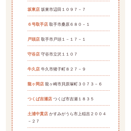
坂東店
坂東市辺田１０９７－７
６号取手店
取手市桑原６８０－１
戸頭店
取手市戸頭１－１７－１
守谷店
守谷市立沢１１０７
牛久店
牛久市猪子町８２７－９
龍ヶ岡店
龍ヶ崎市貝原塚町３０７３－６
つくば吉瀬店
つくば市吉瀬１８３５
土浦中貫店
かすみがうら市上稲吉２００４
－２７