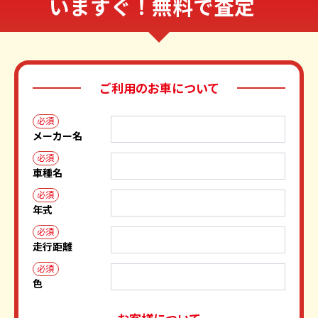
いますぐ！無料で査定
ご利用のお車について
必須
メーカー名
必須
車種名
必須
年式
必須
走行距離
必須
色