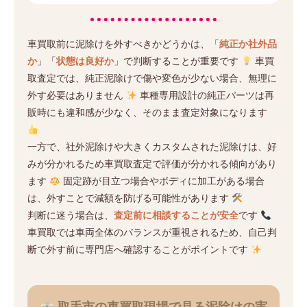
車買取前に泥除けを外すべきかどうかは、「
純正か社外品
か
」「
状態は良好か
」で判断することが重要です
車買
取査定では、純正泥除けで傷や変色が少ない場合、無理に
外す必要はありません
車種専用設計の純正パーツは再
販時にも違和感が少なく、そのまま査定対象になります
一方で、社外泥除けや大きくカスタムされた泥除けは、好
みが分かれるため車買取査定で評価が分かれる傾向があり
ます
固定跡が目立つ場合やボディに加工がある場合
は、外すことで減額を防げる可能性があります
判断に迷う場合は、
査定前に相談することが安全
です
車買取では車両全体のバランスが重視されるため、自己判
断で外す前に専門店へ確認することがポイントです
取手市の車買取現場で見る泥除けの実