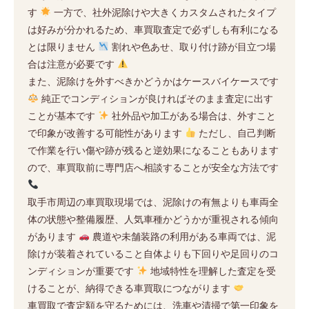
す
一方で、社外泥除けや大きくカスタムされたタイプ
は好みが分かれるため、車買取査定で必ずしも有利になる
とは限りません
割れや色あせ、取り付け跡が目立つ場
合は注意が必要です
また、泥除けを外すべきかどうかはケースバイケースです
純正でコンディションが良ければそのまま査定に出す
ことが基本です
社外品や加工がある場合は、外すこと
で印象が改善する可能性があります
ただし、自己判断
で作業を行い傷や跡が残ると逆効果になることもあります
ので、車買取前に専門店へ相談することが安全な方法です
取手市周辺の車買取現場では、泥除けの有無よりも車両全
体の状態や整備履歴、人気車種かどうかが重視される傾向
があります
農道や未舗装路の利用がある車両では、泥
除けが装着されていること自体よりも下回りや足回りのコ
ンディションが重要です
地域特性を理解した査定を受
けることが、納得できる車買取につながります
車買取で査定額を守るためには、洗車や清掃で第一印象を