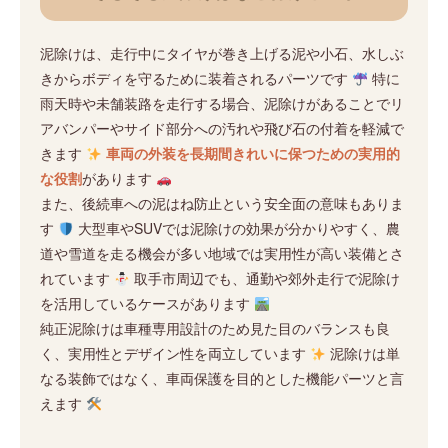
泥除けは、走行中にタイヤが巻き上げる泥や小石、水しぶ
きからボディを守るために装着されるパーツです
特に
雨天時や未舗装路を走行する場合、泥除けがあることでリ
アバンパーやサイド部分への汚れや飛び石の付着を軽減で
きます
車両の外装を長期間きれいに保つための実用的
な役割
があります
また、後続車への泥はね防止という安全面の意味もありま
す
大型車やSUVでは泥除けの効果が分かりやすく、農
道や雪道を走る機会が多い地域では実用性が高い装備とさ
れています
取手市周辺でも、通勤や郊外走行で泥除け
を活用しているケースがあります
純正泥除けは車種専用設計のため見た目のバランスも良
く、実用性とデザイン性を両立しています
泥除けは単
なる装飾ではなく、車両保護を目的とした機能パーツと言
えます