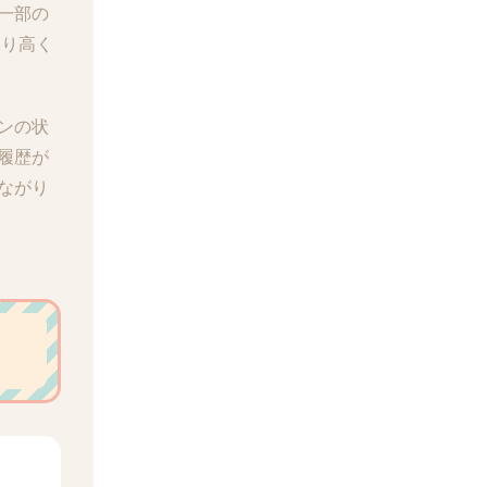
一部の
より高く
ンの状
履歴が
ながり