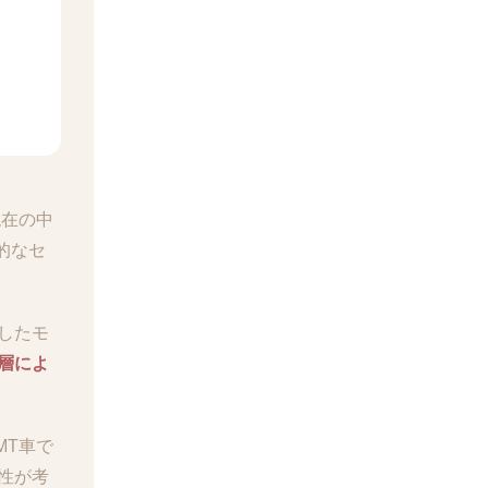
現在の中
的なセ
したモ
層によ
MT車で
性が考