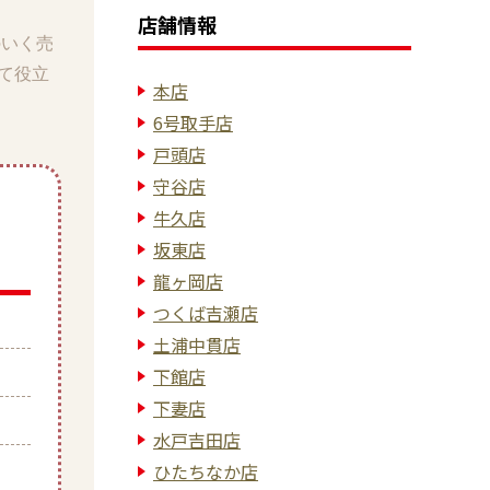
店舗情報
のいく売
て役立
本店
6号取手店
戸頭店
守谷店
牛久店
坂東店
龍ヶ岡店
つくば吉瀬店
土浦中貫店
下館店
下妻店
水戸吉田店
ひたちなか店