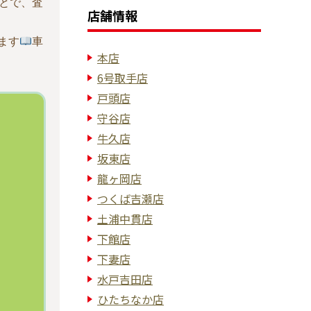
とで、査
店舗情報
ます
車
本店
6号取手店
戸頭店
守谷店
牛久店
坂東店
龍ヶ岡店
つくば吉瀬店
土浦中貫店
下館店
下妻店
水戸吉田店
ひたちなか店