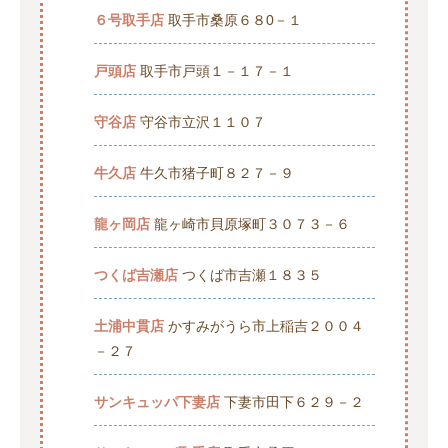
６号取手店
取手市桑原６８0－１
戸頭店
取手市戸頭１－１７－１
守谷店
守谷市立沢１１０７
牛久店
牛久市猪子町８２７－９
龍ヶ岡店
龍ヶ崎市貝原塚町３０７３－６
つくば吉瀬店
つくば市吉瀬１８３５
土浦中貫店
かすみがうら市上稲吉２００４
－２７
サンキュッパ下妻店
下妻市田下６２９－２