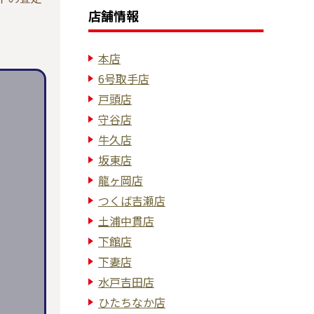
店舗情報
本店
6号取手店
戸頭店
守谷店
牛久店
坂東店
龍ヶ岡店
つくば吉瀬店
土浦中貫店
下館店
下妻店
水戸吉田店
ひたちなか店