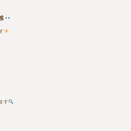
感
す
ます