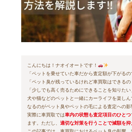
こんにちは！ナオイオートです！
「ペットを乗せていた車だから査定額が下がるの
「ペット臭が残っているけれど車買取はできるの
「少しでも高く売るためにできることを知りたい
犬や猫などのペットと一緒にカーライフを楽しん
なるのがペット臭やペットの毛による査定への影
実際に車買取では
車内の状態も査定項目のひとつ
ます。ただし、
適切な対策を行うことで減額を抑
この記事では、車買取におけるペット臭の影響、