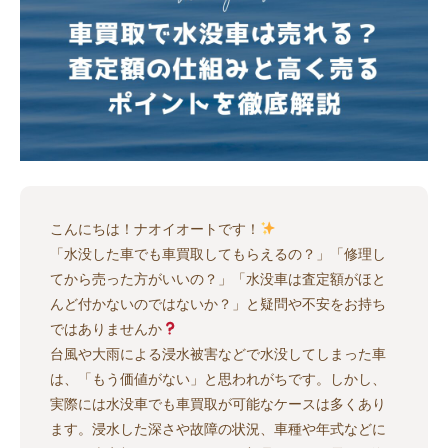
こんにちは！ナオイオートです！
「水没した車でも車買取してもらえるの？」「修理し
てから売った方がいいの？」「水没車は査定額がほと
んど付かないのではないか？」と疑問や不安をお持ち
ではありませんか
台風や大雨による浸水被害などで水没してしまった車
は、「もう価値がない」と思われがちです。しかし、
実際には水没車でも車買取が可能なケースは多くあり
ます。浸水した深さや故障の状況、車種や年式などに