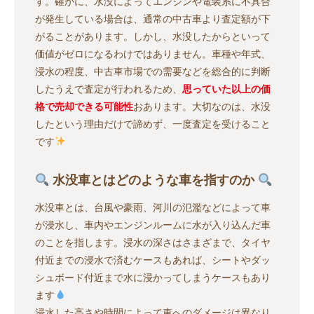
す。確かに、水没によってエンジンや電装系に不具合
が発生している場合は、通常の中古車より査定額が下
がることがあります。しかし、水没したからといって
価値がゼロになるわけではありません。車種や年式、
浸水の程度、中古車市場での需要などを総合的に判断
したうえで査定が行われるため、
思っていた以上の価
格で売却できる可能性
おあります。大切なのは、水没
したという理由だけで諦めず、一度査定を受けること
です
水没車とはどのような車を指すのか
水没車とは、台風や豪雨、河川の氾濫などによって車
が浸水し、車内やエンジンルームに水が入り込んだ車
のことを指します。浸水の深さはさまざまで、タイヤ
付近までの浸水で済むケースもあれば、シートやダッ
シュボード付近まで水に浸かってしまうケースもあり
ます
浸水した高さや時間によって車へのダメージは異なり