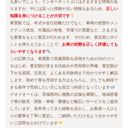
も多いでしょう。インターネット上にはさまざまな情報があ
りますが、中には誤った情報や古い情報もあるため、
正しい
知識を身につけることが大切です
車買取では、年式や走行距離だけでなく、車両の状態やメン
テナンス状況、付属品の有無、市場での需要など、さまざま
な要素をもとに査定が行われます。そのため、査定前にポイ
ントを押さえておくことで、
お車の状態を正しく評価しても
らいやすくなります
この記事では、車買取で高価買取を目指すための10のコツ
をはじめ、査定額が決まる仕組みや売却前の準備、査定額が
下がる原因、注意点、よくある失敗例まで分かりやすく解説
します。初めて車を売却する方はもちろん、少しでも納得で
きる条件で売却したい方にも役立つ内容となっています
ナオイオートは、茨城県内に複数の店舗を展開し、地域密着
で車の販売・買取・車検・整備など幅広いサービスをご提供
しています。長年培ってきた経験を活かし、お客様一人ひと
りの愛車を丁寧に査定し、ご納得いただけるよう分かりやす
いご説明を心がけています