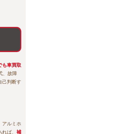
でも車買取
式、故障
自己判断す
、アルミホ
あれば、
補