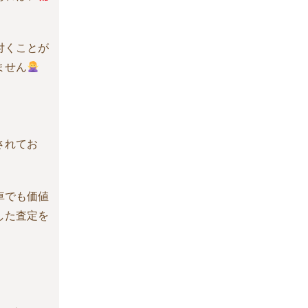
付くことが
ません
されてお
車でも価値
した査定を