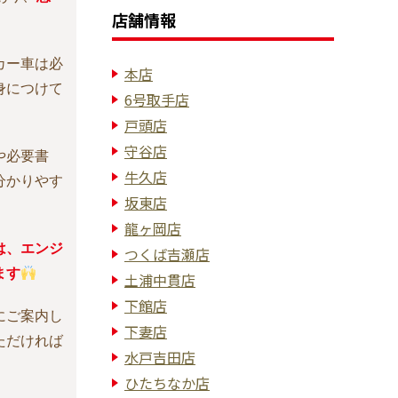
店舗情報
カー車は必
本店
身につけて
6号取手店
戸頭店
守谷店
や必要書
牛久店
分かりやす
坂東店
龍ヶ岡店
は、エンジ
つくば吉瀬店
ます
土浦中貫店
下館店
にご案内し
下妻店
ただければ
水戸吉田店
ひたちなか店