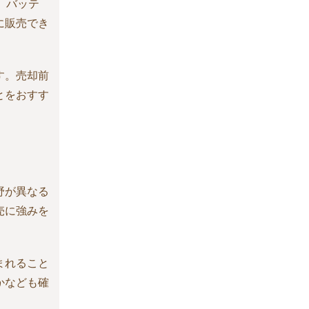
、バッテ
に販売でき
す。売却前
とをおすす
野が異なる
売に強みを
まれること
かなども確