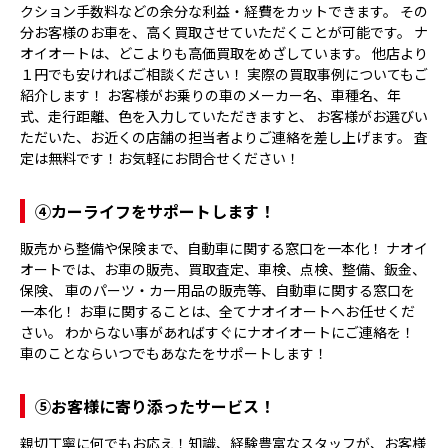
クション手数料などの余分な利益・経費をカットできます。 その
分お客様のお車を、高く買取させていただくことが可能です。 ナ
オイオートは、どこよりも高価買取をめざしています。 他店より
１円でも安ければご相談ください！ 実際の買取事例についてもご
紹介します！ お客様がお乗りの車のメーカー名、車種名、年
式、走行距離、色を入力していただきますと、 お客様がお選びい
ただいた、お近くの店舗の担当者よりご連絡を差し上げます。 査
定は無料です！お気軽にお問合せください！
④
カーライフをサポートします！
販売から整備や保険まで、自動車に関する窓口を一本化！ ナオイ
オートでは、お車の販売、買取査定、車検、点検、整備、鈑金、
保険、 車のパーツ・カー用品の販売等、自動車に関する窓口を
一本化！ お車に関することは、全てナオイオートへお任せくだ
さい。 わからない事があればすぐにナオイオートにご連絡を！
車のことならいつでもあなたをサポートします！
⑤
お客様に寄り添ったサービス！
親切丁寧に何でもお応え！知識、経験豊富なスタッフが、お客様