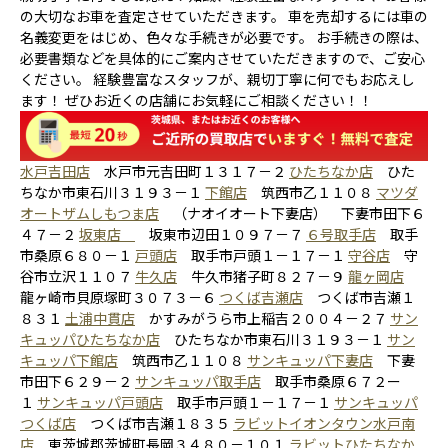
の大切なお車を査定させていただきます。 車を売却するには車の
名義変更をはじめ、色々な手続きが必要です。 お手続きの際は、
必要書類などを具体的にご案内させていただきますので、ご安心
ください。 経験豊富なスタッフが、親切丁寧に何でもお応えし
ます！ ぜひお近くの店舗にお気軽にご相談ください！！
水戸吉田店
水戸市元吉田町１３１７－２
ひたちなか店
ひた
ちなか市東石川３１９３－１
下館店
筑西市乙１１０８
マツダ
オートザムしもつま店
（ナオイオート下妻店） 下妻市田下６
４７－２
坂東店
坂東市辺田１０９７－７
６号取手店
取手
市桑原６８０－１
戸頭店
取手市戸頭１－１７－１
守谷店
守
谷市立沢１１０７
牛久店
牛久市猪子町８２７－９
龍ヶ岡店
龍ヶ崎市貝原塚町３０７３－６
つくば吉瀬店
つくば市吉瀬１
８３１
土浦中貫店
かすみがうら市上稲吉２００４－２７
サン
キュッパひたちなか店
ひたちなか市東石川３１９３－１
サン
キュッパ下館店
筑西市乙１１０８
サンキュッパ下妻店
下妻
市田下６２９－２
サンキュッパ取手店
取手市桑原６７２ー
１
サンキュッパ戸頭店
取手市戸頭１－１７－１
サンキュッパ
つくば店
つくば市吉瀬１８３５
ラビットイオンタウン水戸南
店
東茨城郡茨城町長岡３４８０－１０１
ラビットひたちなか