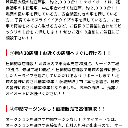
城県最大級の総在庫数 約２,０００台！！ ナオイオートは、軽
自動車の未使用車、中古車合わせて総在庫、約２,０００台！！
燃費の良い車を探している方、安全装置付きの車を探している
方、 子育て中でスライドドアタイプの車を探している方、 お仕
事で荷物をたくさん載せる方など、お客様のご要望に合わせてピ
ッタリの１台を お探しします！ ぜひお近くの店舗にお気軽にご
相談下さい！！
②県内20店舗！お近くの店舗へすぐに行ける！！
圧倒的な店舗数！ 茨城県内で車両販売店20拠点、サービス工場
13拠点、修理工場10拠点と 圧倒的な店舗数で地域の皆様に安心
したカーライフを過ごしていただけるよう サポートします！ 地
域の皆様に愛され創業48年！ 茨城県取手市に本社を置き、地域
の皆様に愛され創業48年となりました。 お車の買取は、是非ナ
オイオートにお任せください！！
③
中間マージンなし！直接販売で高価買取！！
オークションを通さず中間マージンなし！ ナオイオートでは、
オークションを通さず直接販売、自社入札会が出来るので、 オー