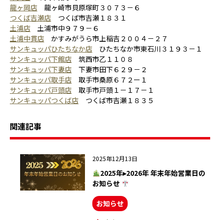
龍ヶ岡店
龍ヶ崎市貝原塚町３０７３－６
つくば吉瀬店
つくば市吉瀬１８３１
土浦店
土浦市中９７９－６
土浦中貫店
かすみがうら市上稲吉２００４－２７
サンキュッパひたちなか店
ひたちなか市東石川３１９３－１
サンキュッパ下館店
筑西市乙１１０８
サンキュッパ下妻店
下妻市田下６２９－２
サンキュッパ取手店
取手市桑原６７２ー１
サンキュッパ戸頭店
取手市戸頭１－１７－１
サンキュッパつくば店
つくば市吉瀬１８３５
関連記事
2025年12月13日
2025年▸2026年 年末年始営業日の
お知らせ
お知らせ