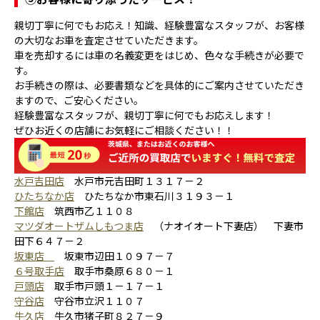
親切丁寧に何でもお応え！知識、経験豊富なスタッフが、お客様
の大切なお車を査定させていただきます。
車を売却するには車の名義変更をはじめ、色々な手続きが必要で
す。
お手続きの際は、必要書類などを具体的にご案内させていただき
ますので、ご安心ください。
経験豊富なスタッフが、親切丁寧に何でもお応えします！
ぜひお近くの店舗にお気軽にご相談ください！！
水戸吉田店
水戸市元吉田町１３１７－２
ひたちなか店
ひたちなか市東石川３１９３－１
下館店
筑西市乙１１０８
マツダオートザムしもつま店
（ナオイオート下妻店） 下妻市
田下６４７－２
坂東店
坂東市辺田１０９７－７
６号取手店
取手市桑原６８０－１
戸頭店
取手市戸頭１－１７－１
守谷店
守谷市立沢１１０７
牛久店
牛久市猪子町８２７－９