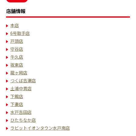
店舗情報
本店
6号取手店
戸頭店
守谷店
牛久店
坂東店
龍ヶ岡店
つくば吉瀬店
土浦中貫店
下館店
下妻店
水戸吉田店
ひたちなか店
ラビットイオンタウン水戸南店