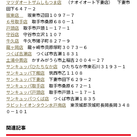
マツダオートザムしもつま店
（ナオイオート下妻店） 下妻市
田下６４７－２
坂東店
坂東市辺田１０９７－７
６号取手店
取手市桑原６８０－１
戸頭店
取手市戸頭１－１７－１
守谷店
守谷市立沢１１０７
牛久店
牛久市猪子町８２７－９
龍ヶ岡店
龍ヶ崎市貝原塚町３０７３－６
つくば吉瀬店
つくば市吉瀬１８３１
土浦中貫店
かすみがうら市上稲吉２００４－２７
サンキュッパひたちなか店
ひたちなか市東石川３１９３－１
サンキュッパ下館店
筑西市乙１１０８
サンキュッパ下妻店
下妻市田下６２９－２
サンキュッパ取手店
取手市桑原６７２ー１
サンキュッパ戸頭店
取手市戸頭１－１７－１
サンキュッパつくば店
つくば市吉瀬１８３５
ラビットイオンタウン水戸南店
東茨城郡茨城町長岡長岡３４８
０－１０１
関連記事