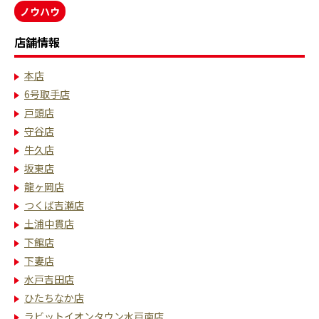
ノウハウ
店舗情報
本店
6号取手店
戸頭店
守谷店
牛久店
坂東店
龍ヶ岡店
つくば吉瀬店
土浦中貫店
下館店
下妻店
水戸吉田店
ひたちなか店
ラビットイオンタウン水戸南店