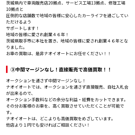
茨城県内で車両販売店20拠点、サービス工場13拠点、修理工場
10拠点と
圧倒的な店舗数で地域の皆様に安心したカーライフを過ごしてい
ただけるよう
サポートします！
地域の皆様に愛され創業４６年！
茨城県取手市に本社を置き、地域の皆様に愛され創業４６年とな
りました。
お車の買取は、是非ナオイオートにお任せください！！
③
中間マージンなし！直接販売で高価買取！！
オークションを通さず中間マージンなし！
ナオイオートでは、オークションを通さず直接販売、自社入札会
が出来るので、
オークション手数料などの余分な利益・経費をカットできます。
その分お客様のお車を、高く買取させていただくことが可能で
す。
ナオイオートは、どこよりも高価買取をめざしています。
他店より１円でも安ければご相談ください！