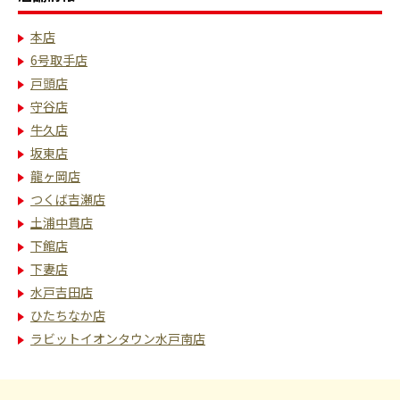
本店
6号取手店
戸頭店
守谷店
牛久店
坂東店
龍ヶ岡店
つくば吉瀬店
土浦中貫店
下館店
下妻店
水戸吉田店
ひたちなか店
ラビットイオンタウン水戸南店