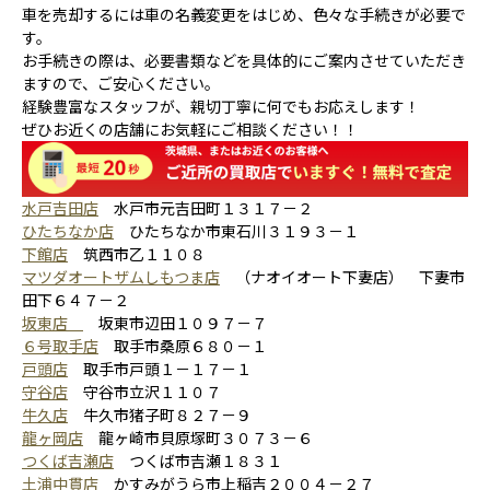
車を売却するには車の名義変更をはじめ、色々な手続きが必要で
す。
お手続きの際は、必要書類などを具体的にご案内させていただき
ますので、ご安心ください。
経験豊富なスタッフが、親切丁寧に何でもお応えします！
ぜひお近くの店舗にお気軽にご相談ください！！
水戸吉田店
水戸市元吉田町１３１７－２
ひたちなか店
ひたちなか市東石川３１９３－１
下館店
筑西市乙１１０８
マツダオートザムしもつま店
（ナオイオート下妻店） 下妻市
田下６４７－２
坂東店
坂東市辺田１０９７－７
６号取手店
取手市桑原６８０－１
戸頭店
取手市戸頭１－１７－１
守谷店
守谷市立沢１１０７
牛久店
牛久市猪子町８２７－９
龍ヶ岡店
龍ヶ崎市貝原塚町３０７３－６
つくば吉瀬店
つくば市吉瀬１８３１
土浦中貫店
かすみがうら市上稲吉２００４－２７