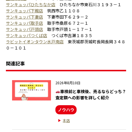
サンキュッパひたちなか店
ひたちなか市東石川３１９３－１
サンキュッパ下館店
筑西市乙１１０８
サンキュッパ下妻店
下妻市田下６２９－２
サンキュッパ取手店
取手市桑原６７２ー１
サンキュッパ戸頭店
取手市戸頭１－１７－１
サンキュッパつくば店
つくば市吉瀬１８３５
ラビットイオンタウン水戸南店
東茨城郡茨城町長岡長岡３４８
０－１０１
関連記事
2026年8月10日
車検前と車検後、売るならどっち？
査定額への影響を詳しく紹介
ノウハウ
本店