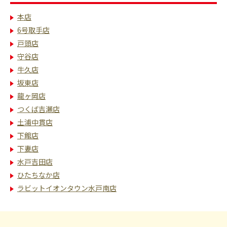
本店
6号取手店
戸頭店
守谷店
牛久店
坂東店
龍ヶ岡店
つくば吉瀬店
土浦中貫店
下館店
下妻店
水戸吉田店
ひたちなか店
ラビットイオンタウン水戸南店