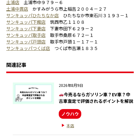
土浦店
土浦市中９７９－６
土浦中貫店
かすみがうら市上稲吉２００４－２７
サンキュッパひたちなか店
ひたちなか市東石川３１９３－１
サンキュッパ下館店
筑西市乙１１０８
サンキュッパ下妻店
下妻市田下６２９－２
サンキュッパ取手店
取手市桑原６７２ー１
サンキュッパ戸頭店
取手市戸頭１－１７－１
サンキュッパつくば店
つくば市吉瀬１８３５
関連記事
2026年8月9日
今売るならガソリン車？EV車？中
古車査定で評価されるポイントを解説
ノウハウ
本店