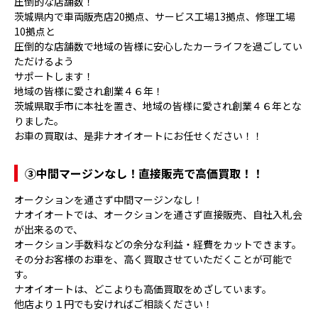
圧倒的な店舗数！
茨城県内で車両販売店20拠点、サービス工場13拠点、修理工場
10拠点と
圧倒的な店舗数で地域の皆様に安心したカーライフを過ごしてい
ただけるよう
サポートします！
地域の皆様に愛され創業４６年！
茨城県取手市に本社を置き、地域の皆様に愛され創業４６年とな
りました。
お車の買取は、是非ナオイオートにお任せください！！
③
中間マージンなし！直接販売で高価買取！！
オークションを通さず中間マージンなし！
ナオイオートでは、オークションを通さず直接販売、自社入札会
が出来るので、
オークション手数料などの余分な利益・経費をカットできます。
その分お客様のお車を、高く買取させていただくことが可能で
す。
ナオイオートは、どこよりも高価買取をめざしています。
他店より１円でも安ければご相談ください！