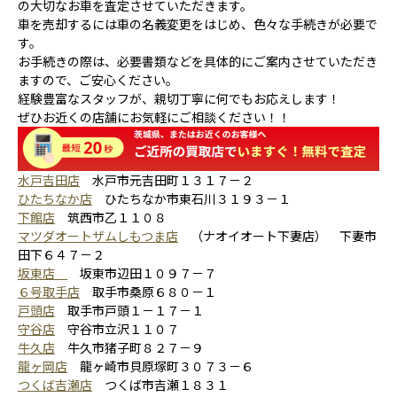
の大切なお車を査定させていただきます。
車を売却するには車の名義変更をはじめ、色々な手続きが必要で
す。
お手続きの際は、必要書類などを具体的にご案内させていただき
ますので、ご安心ください。
経験豊富なスタッフが、親切丁寧に何でもお応えします！
ぜひお近くの店舗にお気軽にご相談ください！！
水戸吉田店
水戸市元吉田町１３１７－２
ひたちなか店
ひたちなか市東石川３１９３－１
下館店
筑西市乙１１０８
マツダオートザムしもつま店
（ナオイオート下妻店） 下妻市
田下６４７－２
坂東店
坂東市辺田１０９７－７
６号取手店
取手市桑原６８０－１
戸頭店
取手市戸頭１－１７－１
守谷店
守谷市立沢１１０７
牛久店
牛久市猪子町８２７－９
龍ヶ岡店
龍ヶ崎市貝原塚町３０７３－６
つくば吉瀬店
つくば市吉瀬１８３１