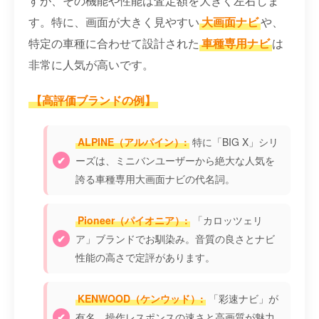
すが、その機能や性能は査定額を大きく左右しま
す。特に、画面が大きく見やすい
大画面ナビ
や、
特定の車種に合わせて設計された
車種専用ナビ
は
非常に人気が高いです。
【高評価ブランドの例】
ALPINE（アルパイン）:
特に「BIG X」シリ
ーズは、ミニバンユーザーから絶大な人気を
誇る車種専用大画面ナビの代名詞。
Pioneer（パイオニア）:
「カロッツェリ
ア」ブランドでお馴染み。音質の良さとナビ
性能の高さで定評があります。
KENWOOD（ケンウッド）:
「彩速ナビ」が
有名。操作レスポンスの速さと高画質が魅力