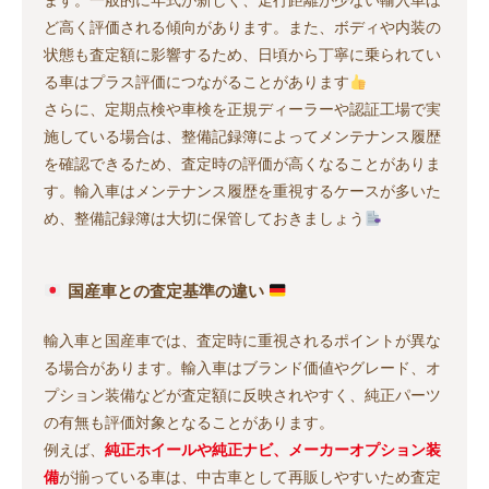
ます。一般的に年式が新しく、走行距離が少ない輸入車ほ
ど高く評価される傾向があります。また、ボディや内装の
状態も査定額に影響するため、日頃から丁寧に乗られてい
る車はプラス評価につながることがあります
さらに、定期点検や車検を正規ディーラーや認証工場で実
施している場合は、整備記録簿によってメンテナンス履歴
を確認できるため、査定時の評価が高くなることがありま
す。輸入車はメンテナンス履歴を重視するケースが多いた
め、整備記録簿は大切に保管しておきましょう
国産車との査定基準の違い
輸入車と国産車では、査定時に重視されるポイントが異な
る場合があります。輸入車はブランド価値やグレード、オ
プション装備などが査定額に反映されやすく、純正パーツ
の有無も評価対象となることがあります。
例えば、
純正ホイールや純正ナビ、メーカーオプション装
備
が揃っている車は、中古車として再販しやすいため査定