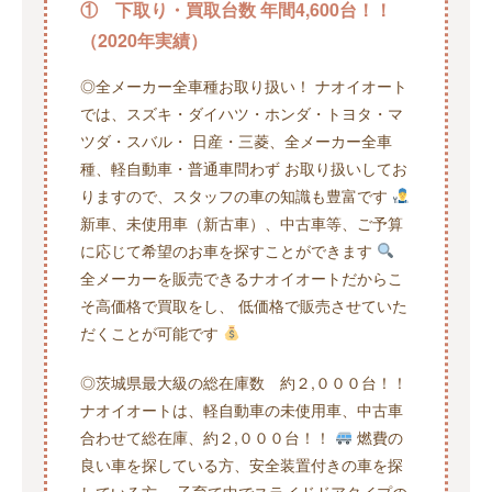
① 下取り・買取台数 年間4,600台！！
（2020年実績）
◎全メーカー全車種お取り扱い！ ナオイオート
では、スズキ・ダイハツ・ホンダ・トヨタ・マ
ツダ・スバル・ 日産・三菱、全メーカー全車
種、軽自動車・普通車問わず お取り扱いしてお
りますので、スタッフの車の知識も豊富です
新車、未使用車（新古車）、中古車等、ご予算
に応じて希望のお車を探すことができます
全メーカーを販売できるナオイオートだからこ
そ高価格で買取をし、 低価格で販売させていた
だくことが可能です
◎茨城県最大級の総在庫数 約２,０００台！！
ナオイオートは、軽自動車の未使用車、中古車
合わせて総在庫、約２,０００台！！
燃費の
良い車を探している方、安全装置付きの車を探