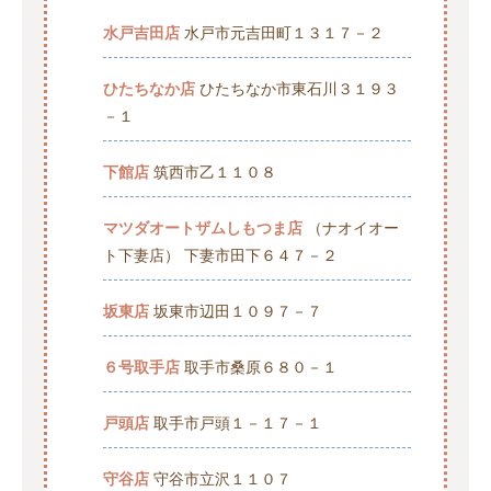
水戸吉田店
水戸市元吉田町１３１７－２
ひたちなか店
ひたちなか市東石川３１９３
－１
下館店
筑西市乙１１０８
マツダオートザムしもつま店
（ナオイオー
ト下妻店） 下妻市田下６４７－２
坂東店
坂東市辺田１０９７－７
６号取手店
取手市桑原６８０－１
戸頭店
取手市戸頭１－１７－１
守谷店
守谷市立沢１１０７