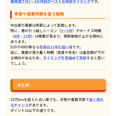
車検満了の1〜2か月前がベストな売却タイミング
です。
季節や需要時期を狙う戦略
中古車の需要は季節によって変動します。
特に、春の引っ越しシーズン（
2〜3月
）やボーナス時期
（
6月・12月
）は需要が高まり、買取価格が上がる傾向に
あります。
SUVや4WD車なら
冬前の11月も狙い目
です。
逆に、需要が落ち着く時期（真夏や年末）は査定額が下が
る傾向があるため、
タイミングを見極めて売却
すると良い
でしょう。
まとめ
10万kmを超えた古い車でも、状態や需要次第で
高く売れ
るチャンス
があります。
ポイントは以下の通りです。