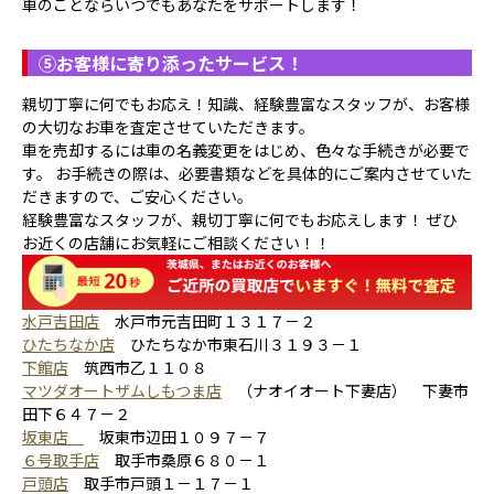
車のことならいつでもあなたをサポートします！
⑤
お客様に寄り添ったサービス！
親切丁寧に何でもお応え！知識、経験豊富なスタッフが、お客様
の大切なお車を査定させていただきます。
車を売却するには車の名義変更をはじめ、色々な手続きが必要で
す。 お手続きの際は、必要書類などを具体的にご案内させていた
だきますので、ご安心ください。
経験豊富なスタッフが、親切丁寧に何でもお応えします！ ぜひ
お近くの店舗にお気軽にご相談ください！！
水戸吉田店
水戸市元吉田町１３１７－２
ひたちなか店
ひたちなか市東石川３１９３－１
下館店
筑西市乙１１０８
マツダオートザムしもつま店
（ナオイオート下妻店） 下妻市
田下６４７－２
坂東店
坂東市辺田１０９７－７
６号取手店
取手市桑原６８０－１
戸頭店
取手市戸頭１－１７－１