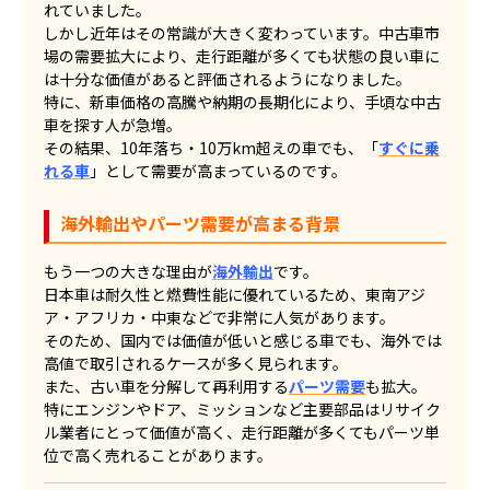
れていました。
しかし近年はその常識が大きく変わっています。中古車市
場の需要拡大により、走行距離が多くても状態の良い車に
は十分な価値があると評価されるようになりました。
特に、新車価格の高騰や納期の長期化により、手頃な中古
車を探す人が急増。
その結果、10年落ち・10万km超えの車でも、「
すぐに乗
れる車
」として需要が高まっているのです。
海外輸出やパーツ需要が高まる背景
もう一つの大きな理由が
海外輸出
です。
日本車は耐久性と燃費性能に優れているため、東南アジ
ア・アフリカ・中東などで非常に人気があります。
そのため、国内では価値が低いと感じる車でも、海外では
高値で取引されるケースが多く見られます。
また、古い車を分解して再利用する
パーツ需要
も拡大。
特にエンジンやドア、ミッションなど主要部品はリサイク
ル業者にとって価値が高く、走行距離が多くてもパーツ単
位で高く売れることがあります。