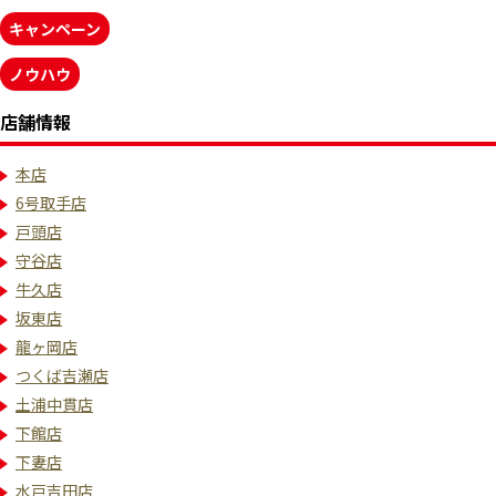
キャンペーン
ノウハウ
店舗情報
本店
6号取手店
戸頭店
守谷店
牛久店
坂東店
龍ヶ岡店
つくば吉瀬店
土浦中貫店
下館店
下妻店
水戸吉田店