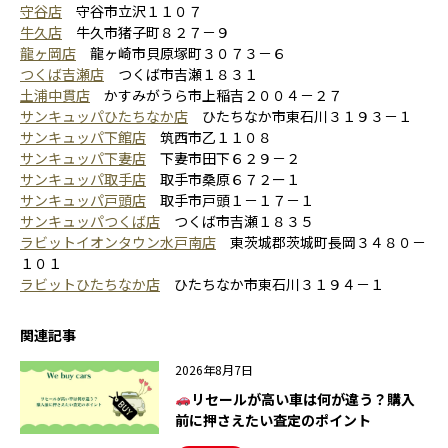
守谷店
守谷市立沢１１０７
牛久店
牛久市猪子町８２７－９
龍ヶ岡店
龍ヶ崎市貝原塚町３０７３－６
つくば吉瀬店
つくば市吉瀬１８３１
土浦中貫店
かすみがうら市上稲吉２００４－２７
サンキュッパひたちなか店
ひたちなか市東石川３１９３－１
サンキュッパ下館店
筑西市乙１１０８
サンキュッパ下妻店
下妻市田下６２９－２
サンキュッパ取手店
取手市桑原６７２ー１
サンキュッパ戸頭店
取手市戸頭１－１７－１
サンキュッパつくば店
つくば市吉瀬１８３５
ラビットイオンタウン水戸南店
東茨城郡茨城町長岡３４８０－
１０１
ラビットひたちなか店
ひたちなか市東石川３１９４－１
関連記事
2026年8月7日
リセールが高い車は何が違う？購入
前に押さえたい査定のポイント