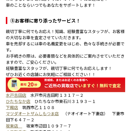
車のことならいつでもあなたをサポートします！
⑤
お客様に寄り添ったサービス！
親切丁寧に何でもお応え！知識、経験豊富なスタッフが、お客様
の大切なお車を査定させていただきます。
車を売却するには車の名義変更をはじめ、色々な手続きが必要で
す。
お手続きの際は、必要書類などを具体的にご案内させていただき
ますので、ご安心ください。
経験豊富なスタッフが、親切丁寧に何でもお応えします！
ぜひお近くの店舗にお気軽にご相談ください！！
水戸吉田店
水戸市元吉田町１３１７－２
ひたちなか店
ひたちなか市東石川３１９３－１
下館店
筑西市乙１１０８
マツダオートザムしもつま店
（ナオイオート下妻店） 下妻市
田下６４７－２
坂東店
坂東市辺田１０９７－７