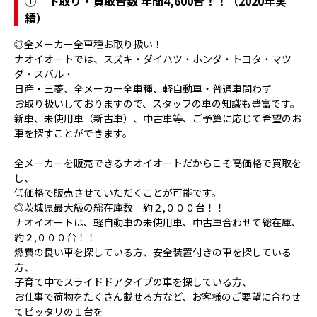
①
下取り・買取台数 年間4,600台！！（2020年実
績）
◎全メーカー全車種お取り扱い！
ナオイオートでは、スズキ・ダイハツ・ホンダ・トヨタ・マツ
ダ・スバル・
日産・三菱、全メーカー全車種、軽自動車・普通車問わず
お取り扱いしておりますので、スタッフの車の知識も豊富です。
新車、未使用車（新古車）、中古車等、ご予算に応じて希望のお
車を探すことができます。
全メーカーを販売できるナオイオートだからこそ高価格で買取を
し、
低価格で販売させていただくことが可能です。
◎茨城県最大級の総在庫数 約２,０００台！！
ナオイオートは、軽自動車の未使用車、中古車合わせて総在庫、
約２,０００台！！
燃費の良い車を探している方、安全装置付きの車を探している
方、
子育て中でスライドドアタイプの車を探している方、
お仕事で荷物をたくさん載せる方など、お客様のご要望に合わせ
てピッタリの１台を