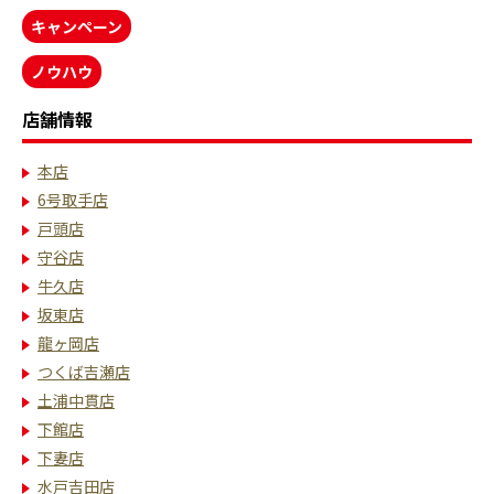
キャンペーン
ノウハウ
店舗情報
本店
6号取手店
戸頭店
守谷店
牛久店
坂東店
龍ヶ岡店
つくば吉瀬店
土浦中貫店
下館店
下妻店
水戸吉田店