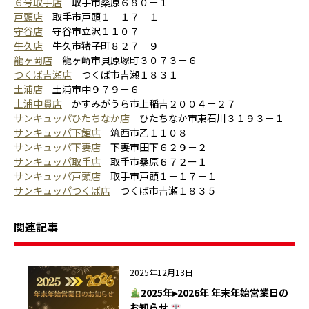
６号取手店
取手市桑原６８０－１
戸頭店
取手市戸頭１－１７－１
守谷店
守谷市立沢１１０７
牛久店
牛久市猪子町８２７－９
龍ヶ岡店
龍ヶ崎市貝原塚町３０７３－６
つくば吉瀬店
つくば市吉瀬１８３１
土浦店
土浦市中９７９－６
土浦中貫店
かすみがうら市上稲吉２００４－２７
サンキュッパひたちなか店
ひたちなか市東石川３１９３－１
サンキュッパ下館店
筑西市乙１１０８
サンキュッパ下妻店
下妻市田下６２９－２
サンキュッパ取手店
取手市桑原６７２ー１
サンキュッパ戸頭店
取手市戸頭１－１７－１
サンキュッパつくば店
つくば市吉瀬１８３５
関連記事
2025年12月13日
2025年▸2026年 年末年始営業日の
お知らせ