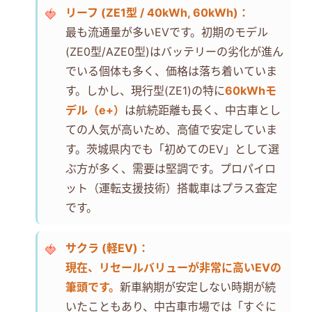
リーフ (ZE1型 / 40kWh, 60kWh)：
最も流通量が多いEVです。初期のモデル
(ZE0型/AZE0型)はバッテリーの劣化が進ん
でいる個体も多く、価格は落ち着いていま
す。しかし、現行型(ZE1)の特に
60kWhモ
デル（e+）
は航続距離も長く、中古車とし
ての人気が高いため、高値で安定していま
す。茨城県内でも「初めてのEV」として選
ぶ方が多く、需要は堅調です。プロパイロ
ット（運転支援技術）搭載車はプラス査定
です。
サクラ (軽EV)：
現在、リセールバリューが非常に高いEVの
筆頭です。
新車納期が安定しない時期が続
いたこともあり、中古車市場では「すぐに