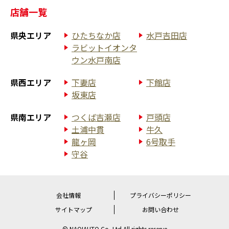
店舗一覧
県央エリア
ひたちなか店
水戸吉田店
ラビットイオンタ
ウン水戸南店
県西エリア
下妻店
下館店
坂東店
県南エリア
つくば吉瀬店
戸頭店
土浦中貫
牛久
龍ヶ岡
6号取手
守谷
会社情報
プライバシーポリシー
サイトマップ
お問い合わせ
© NAOIAUTO Co.,Ltd All rights reserve