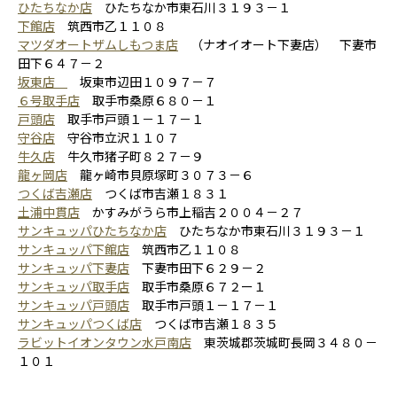
ひたちなか店
ひたちなか市東石川３１９３－１
下館店
筑西市乙１１０８
マツダオートザムしもつま店
（ナオイオート下妻店） 下妻市
田下６４７－２
坂東店
坂東市辺田１０９７－７
６号取手店
取手市桑原６８０－１
戸頭店
取手市戸頭１－１７－１
守谷店
守谷市立沢１１０７
牛久店
牛久市猪子町８２７－９
龍ヶ岡店
龍ヶ崎市貝原塚町３０７３－６
つくば吉瀬店
つくば市吉瀬１８３１
土浦中貫店
かすみがうら市上稲吉２００４－２７
サンキュッパひたちなか店
ひたちなか市東石川３１９３－１
サンキュッパ下館店
筑西市乙１１０８
サンキュッパ下妻店
下妻市田下６２９－２
サンキュッパ取手店
取手市桑原６７２ー１
サンキュッパ戸頭店
取手市戸頭１－１７－１
サンキュッパつくば店
つくば市吉瀬１８３５
ラビットイオンタウン水戸南店
東茨城郡茨城町長岡３４８０－
１０１