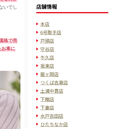
店舗情報
ないでし
本店
6号取手店
価格で売
戸頭店
たお車に
守谷店
牛久店
坂東店
龍ヶ岡店
つくば吉瀬店
土浦中貫店
下館店
下妻店
水戸吉田店
ひたちなか店