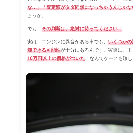
な…」「査定額がタダ同然になっちゃうんじゃな
ょうか。
でも、
その判断は、絶対に待ってください！
実は、エンジンに異音がある車でも、
いくつかの
却できる可能性
が十分にあるんです。実際に、正
10万円以上の価格がついた
、なんてケースも珍し