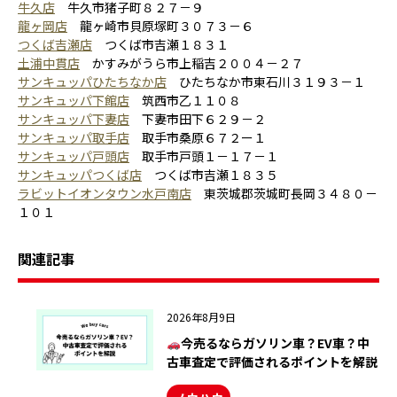
牛久店
牛久市猪子町８２７－９
龍ヶ岡店
龍ヶ崎市貝原塚町３０７３－６
つくば吉瀬店
つくば市吉瀬１８３１
土浦中貫店
かすみがうら市上稲吉２００４－２７
サンキュッパひたちなか店
ひたちなか市東石川３１９３－１
サンキュッパ下館店
筑西市乙１１０８
サンキュッパ下妻店
下妻市田下６２９－２
サンキュッパ取手店
取手市桑原６７２ー１
サンキュッパ戸頭店
取手市戸頭１－１７－１
サンキュッパつくば店
つくば市吉瀬１８３５
ラビットイオンタウン水戸南店
東茨城郡茨城町長岡３４８０－
１０１
関連記事
2026年8月9日
今売るならガソリン車？EV車？中
古車査定で評価されるポイントを解説