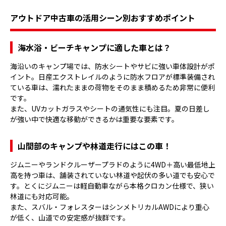
アウトドア中古車の活用シーン別おすすめポイント
海水浴・ビーチキャンプに適した車とは？
海沿いのキャンプ場では、防水シートやサビに強い車体設計がポ
イント。日産エクストレイルのように防水フロアが標準装備され
ている車は、濡れたままの荷物をそのまま積めるため非常に便利
です。
また、UVカットガラスやシートの通気性にも注目。夏の日差し
が強い中で快適な移動ができるかは重要な要素です。
山間部のキャンプや林道走行にはこの車！
ジムニーやランドクルーザープラドのように4WD＋高い最低地上
高を持つ車は、舗装されていない林道や起伏の多い道でも安心で
す。とくにジムニーは軽自動車ながら本格クロカン仕様で、狭い
林道にも対応可能。
また、スバル・フォレスターはシンメトリカルAWDにより重心
が低く、山道での安定感が抜群です。