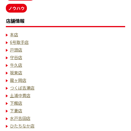
ノウハウ
店舗情報
本店
6号取手店
戸頭店
守谷店
牛久店
坂東店
龍ヶ岡店
つくば吉瀬店
土浦中貫店
下館店
下妻店
水戸吉田店
ひたちなか店