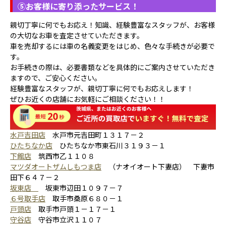
⑤
お客様に寄り添ったサービス！
親切丁寧に何でもお応え！知識、経験豊富なスタッフが、お客様
の大切なお車を査定させていただきます。
車を売却するには車の名義変更をはじめ、色々な手続きが必要で
す。
お手続きの際は、必要書類などを具体的にご案内させていただき
ますので、ご安心ください。
経験豊富なスタッフが、親切丁寧に何でもお応えします！
ぜひお近くの店舗にお気軽にご相談ください！！
水戸吉田店
水戸市元吉田町１３１７－２
ひたちなか店
ひたちなか市東石川３１９３－１
下館店
筑西市乙１１０８
マツダオートザムしもつま店
（ナオイオート下妻店） 下妻市
田下６４７－２
坂東店
坂東市辺田１０９７－７
６号取手店
取手市桑原６８０－１
戸頭店
取手市戸頭１－１７－１
守谷店
守谷市立沢１１０７