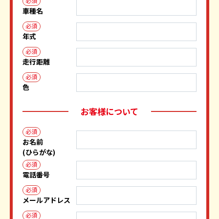
必須
車種名
必須
年式
必須
走行距離
必須
色
お客様について
必須
お名前
(ひらがな)
必須
電話番号
必須
メールアドレス
必須