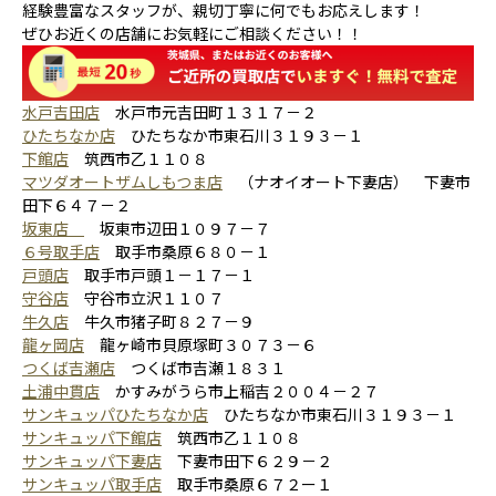
経験豊富なスタッフが、親切丁寧に何でもお応えします！
ぜひお近くの店舗にお気軽にご相談ください！！
水戸吉田店
水戸市元吉田町１３１７－２
ひたちなか店
ひたちなか市東石川３１９３－１
下館店
筑西市乙１１０８
マツダオートザムしもつま店
（ナオイオート下妻店） 下妻市
田下６４７－２
坂東店
坂東市辺田１０９７－７
６号取手店
取手市桑原６８０－１
戸頭店
取手市戸頭１－１７－１
守谷店
守谷市立沢１１０７
牛久店
牛久市猪子町８２７－９
龍ヶ岡店
龍ヶ崎市貝原塚町３０７３－６
つくば吉瀬店
つくば市吉瀬１８３１
土浦中貫店
かすみがうら市上稲吉２００４－２７
サンキュッパひたちなか店
ひたちなか市東石川３１９３－１
サンキュッパ下館店
筑西市乙１１０８
サンキュッパ下妻店
下妻市田下６２９－２
サンキュッパ取手店
取手市桑原６７２ー１