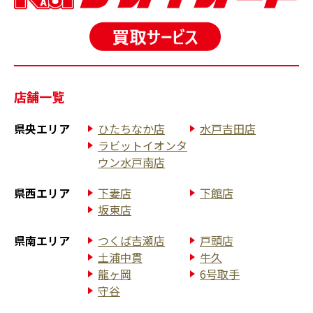
店舗一覧
県央エリア
ひたちなか店
水戸吉田店
ラビットイオンタ
ウン水戸南店
県西エリア
下妻店
下館店
坂東店
県南エリア
つくば吉瀬店
戸頭店
土浦中貫
牛久
龍ヶ岡
6号取手
守谷