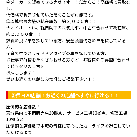
全メーカーを販売できるナオイオートだからこそ高価格で買取を
し、
低価格で販売させていただくことが可能です。
◎茨城県最大級の総在庫数 約２,０００台！！
ナオイオートは、軽自動車の未使用車、中古車合わせて総在庫、
約２,０００台！！
燃費の良い車を探している方、安全装置付きの車を探している
方、
子育て中でスライドドアタイプの車を探している方、
お仕事で荷物をたくさん載せる方など、お客様のご要望に合わせ
てピッタリの１台を
お探しします！
ぜひお近くの店舗にお気軽にご相談下さい！！
②県内20店舗！お近くの店舗へすぐに行ける！！
圧倒的な店舗数！
茨城県内で車両販売店20拠点、サービス工場13拠点、修理工場
10拠点と
圧倒的な店舗数で地域の皆様に安心したカーライフを過ごしてい
ただけるよう