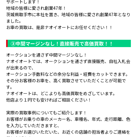
サポートします！
地域の皆様に愛され創業47年！
茨城県取手市に本社を置き、地域の皆様に愛され創業47年となり
ました。
お車の買取は、是非ナオイオートにお任せください！！
③
中間マージンなし！直接販売で高価買取！！
オークションを通さず中間マージンなし！
ナオイオートでは、オークションを通さず直接販売、自社入札会
が出来るので、
オークション手数料などの余分な利益・経費をカットできます。
その分お客様のお車を、高く買取させていただくことが可能で
す。
ナオイオートは、どこよりも高価買取をめざしています。
他店より１円でも安ければご相談ください！
実際の買取事例についてもご紹介します！
お客様がお乗りの車のメーカー名、車種名、年式、走行距離、色
を入力していただきますと、
お客様がお選びいただいた、お近くの店舗の担当者よりご連絡を