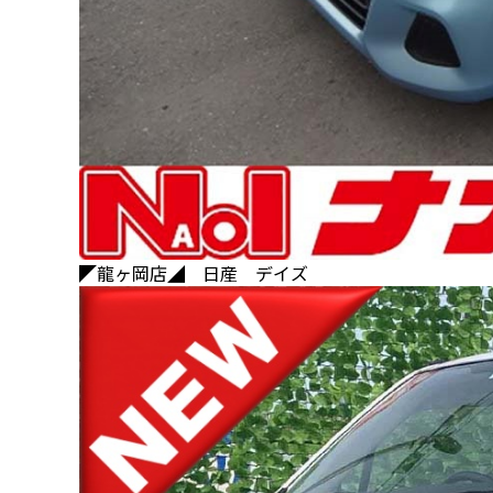
◤龍ヶ岡店◢ 日産 デイズ