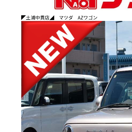
◤土浦中貫店◢ マツダ AZワゴン