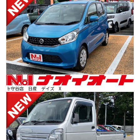
☝守谷店 日産 デイズ X