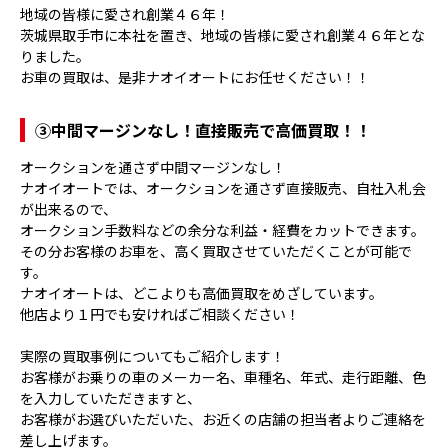
地域の皆様に愛され創業４６年！
茨城県取手市に本社を置き、地域の皆様に愛され創業４６年とな
りました。
お車の買取は、是非ナオイオートにお任せください！！
③
中間マージンなし！直接販売で高価買取！！
オークションを通さず中間マージンなし！
ナオイオートでは、オークションを通さず直接販売、自社入札会
が出来るので、
オークション手数料などの余分な利益・経費をカットできます。
その分お客様のお車を、高く買取させていただくことが可能で
す。
ナオイオートは、どこよりも高価買取をめざしています。
他店より１円でも安ければご相談ください！
実際の買取事例についてもご紹介します！
お客様がお乗りの車のメーカー名、車種名、年式、走行距離、色
を入力していただきますと、
お客様がお選びいただいた、お近くの店舗の担当者よりご連絡を
差し上げます。