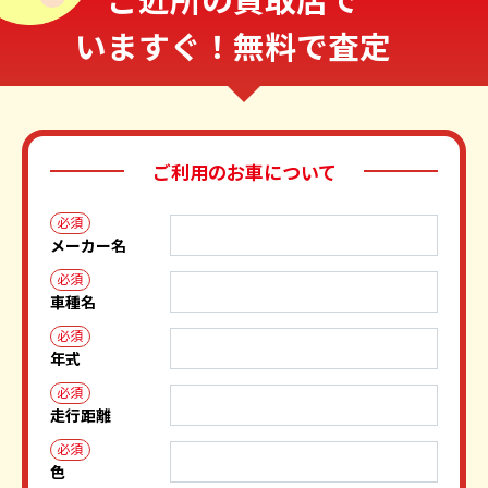
いますぐ！無料で査定
ご利用のお車について
必須
メーカー名
必須
車種名
必須
年式
必須
走行距離
必須
色