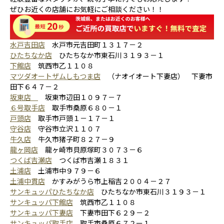
ぜひお近くの店舗にお気軽にご相談ください！！
水戸吉田店
水戸市元吉田町１３１７－２
ひたちなか店
ひたちなか市東石川３１９３－１
下館店
筑西市乙１１０８
マツダオートザムしもつま店
（ナオイオート下妻店） 下妻市
田下６４７－２
坂東店
坂東市辺田１０９７－７
６号取手店
取手市桑原６８０－１
戸頭店
取手市戸頭１－１７－１
守谷店
守谷市立沢１１０７
牛久店
牛久市猪子町８２７－９
龍ヶ岡店
龍ヶ崎市貝原塚町３０７３－６
つくば吉瀬店
つくば市吉瀬１８３１
土浦店
土浦市中９７９－６
土浦中貫店
かすみがうら市上稲吉２００４－２７
サンキュッパひたちなか店
ひたちなか市東石川３１９３－１
サンキュッパ下館店
筑西市乙１１０８
サンキュッパ下妻店
下妻市田下６２９－２
サンキュッパ取手店
取手市桑原６７２ー１