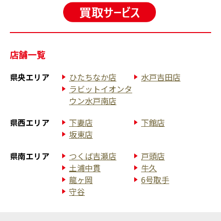
店舗一覧
県央エリア
ひたちなか店
水戸吉田店
ラビットイオンタ
ウン水戸南店
県西エリア
下妻店
下館店
坂東店
県南エリア
つくば吉瀬店
戸頭店
土浦中貫
牛久
龍ヶ岡
6号取手
守谷