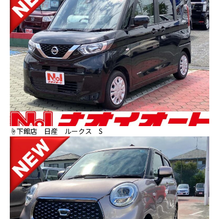
☝下館店 日産 ルークス S