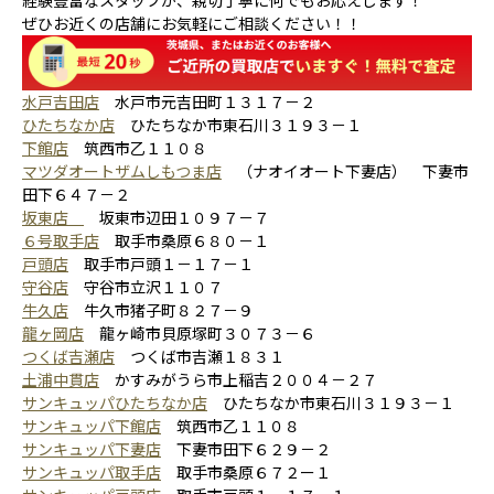
ぜひお近くの店舗にお気軽にご相談ください！！
水戸吉田店
水戸市元吉田町１３１７－２
ひたちなか店
ひたちなか市東石川３１９３－１
下館店
筑西市乙１１０８
マツダオートザムしもつま店
（ナオイオート下妻店） 下妻市
田下６４７－２
坂東店
坂東市辺田１０９７－７
６号取手店
取手市桑原６８０－１
戸頭店
取手市戸頭１－１７－１
守谷店
守谷市立沢１１０７
牛久店
牛久市猪子町８２７－９
龍ヶ岡店
龍ヶ崎市貝原塚町３０７３－６
つくば吉瀬店
つくば市吉瀬１８３１
土浦中貫店
かすみがうら市上稲吉２００４－２７
サンキュッパひたちなか店
ひたちなか市東石川３１９３－１
サンキュッパ下館店
筑西市乙１１０８
サンキュッパ下妻店
下妻市田下６２９－２
サンキュッパ取手店
取手市桑原６７２ー１