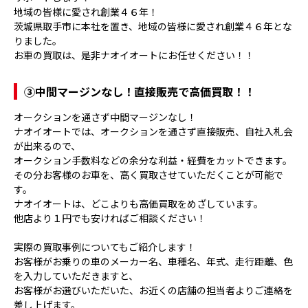
地域の皆様に愛され創業４６年！
茨城県取手市に本社を置き、地域の皆様に愛され創業４６年とな
りました。
お車の買取は、是非ナオイオートにお任せください！！
③
中間マージンなし！直接販売で高価買取！！
オークションを通さず中間マージンなし！
ナオイオートでは、オークションを通さず直接販売、自社入札会
が出来るので、
オークション手数料などの余分な利益・経費をカットできます。
その分お客様のお車を、高く買取させていただくことが可能で
す。
ナオイオートは、どこよりも高価買取をめざしています。
他店より１円でも安ければご相談ください！
実際の買取事例についてもご紹介します！
お客様がお乗りの車のメーカー名、車種名、年式、走行距離、色
を入力していただきますと、
お客様がお選びいただいた、お近くの店舗の担当者よりご連絡を
差し上げます。