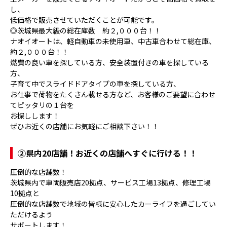
し、
低価格で販売させていただくことが可能です。
◎茨城県最大級の総在庫数 約２,０００台！！
ナオイオートは、軽自動車の未使用車、中古車合わせて総在庫、
約２,０００台！！
燃費の良い車を探している方、安全装置付きの車を探している
方、
子育て中でスライドドアタイプの車を探している方、
お仕事で荷物をたくさん載せる方など、お客様のご要望に合わせ
てピッタリの１台を
お探しします！
ぜひお近くの店舗にお気軽にご相談下さい！！
②県内20店舗！お近くの店舗へすぐに行ける！！
圧倒的な店舗数！
茨城県内で車両販売店20拠点、サービス工場13拠点、修理工場
10拠点と
圧倒的な店舗数で地域の皆様に安心したカーライフを過ごしてい
ただけるよう
サポートします！