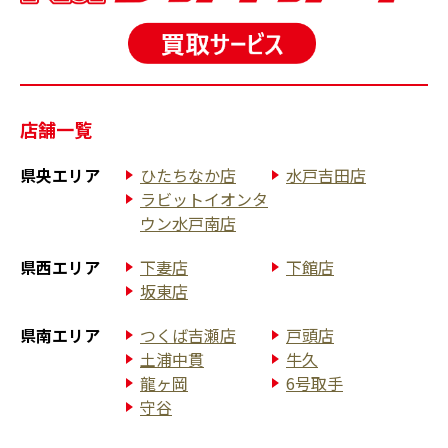
店舗一覧
県央エリア
ひたちなか店
水戸吉田店
ラビットイオンタ
ウン水戸南店
県西エリア
下妻店
下館店
坂東店
県南エリア
つくば吉瀬店
戸頭店
土浦中貫
牛久
龍ヶ岡
6号取手
守谷