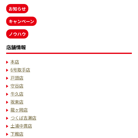
お知らせ
キャンペーン
ノウハウ
店舗情報
本店
6号取手店
戸頭店
守谷店
牛久店
坂東店
龍ヶ岡店
つくば吉瀬店
土浦中貫店
下館店