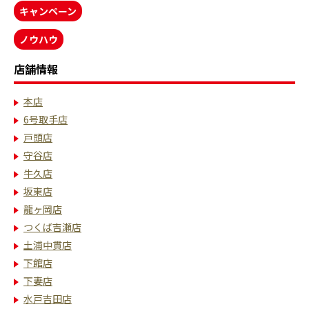
キャンペーン
ノウハウ
店舗情報
本店
6号取手店
戸頭店
守谷店
牛久店
坂東店
龍ヶ岡店
つくば吉瀬店
土浦中貫店
下館店
下妻店
水戸吉田店