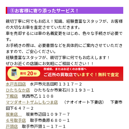
⑤
お客様に寄り添ったサービス！
親切丁寧に何でもお応え！知識、経験豊富なスタッフが、お客様
の大切なお車を査定させていただきます。
車を売却するには車の名義変更をはじめ、色々な手続きが必要で
す。
お手続きの際は、必要書類などを具体的にご案内させていただき
ますので、ご安心ください。
経験豊富なスタッフが、親切丁寧に何でもお応えします！
ぜひお近くの店舗にお気軽にご相談ください！！
水戸吉田店
水戸市元吉田町１３１７－２
ひたちなか店
ひたちなか市東石川３１９３－１
下館店
筑西市乙１１０８
マツダオートザムしもつま店
（ナオイオート下妻店） 下妻市
田下６４７－２
坂東店
坂東市辺田１０９７－７
６号取手店
取手市桑原６８０－１
戸頭店
取手市戸頭１－１７－１