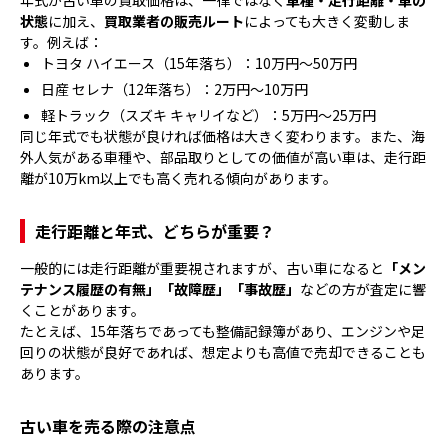
状態
に加え、
買取業者の販売ルート
によっても大きく変動しま
す。例えば：
トヨタ ハイエース（15年落ち）：10万円～50万円
日産 セレナ（12年落ち）：2万円～10万円
軽トラック（スズキ キャリイなど）：5万円～25万円
同じ年式でも状態が良ければ価格は大きく変わります。また、海
外人気がある車種や、部品取りとしての価値が高い車は、走行距
離が10万km以上でも高く売れる傾向があります。
走行距離と年式、どちらが重要？
一般的には走行距離が重要視されますが、古い車になると
「メン
テナンス履歴の有無」「故障歴」「事故歴」
などの方が査定に響
くことがあります。
たとえば、15年落ちであっても整備記録簿があり、エンジンや足
回りの状態が良好であれば、想定よりも高値で売却できることも
あります。
古い車を売る際の注意点