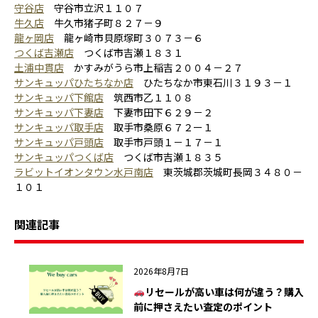
守谷店
守谷市立沢１１０７
牛久店
牛久市猪子町８２７－９
龍ヶ岡店
龍ヶ崎市貝原塚町３０７３－６
つくば吉瀬店
つくば市吉瀬１８３１
土浦中貫店
かすみがうら市上稲吉２００４－２７
サンキュッパひたちなか店
ひたちなか市東石川３１９３－１
サンキュッパ下館店
筑西市乙１１０８
サンキュッパ下妻店
下妻市田下６２９－２
サンキュッパ取手店
取手市桑原６７２ー１
サンキュッパ戸頭店
取手市戸頭１－１７－１
サンキュッパつくば店
つくば市吉瀬１８３５
ラビットイオンタウン水戸南店
東茨城郡茨城町長岡３４８０－
１０１
関連記事
2026年8月7日
リセールが高い車は何が違う？購入
前に押さえたい査定のポイント