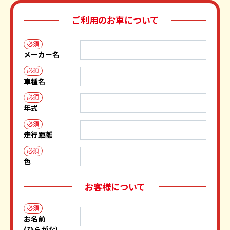
ご利用のお車について
必須
メーカー名
必須
車種名
必須
年式
必須
走行距離
必須
色
お客様について
必須
お名前
(ひらがな)