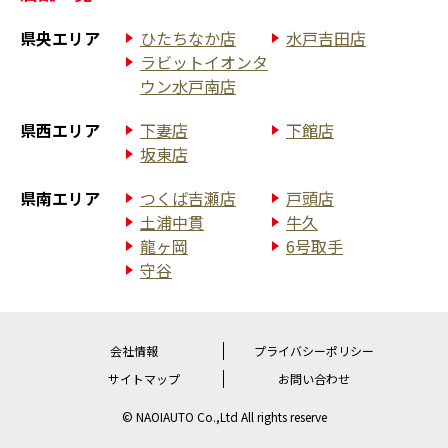
県央エリア
ひたちなか店
水戸吉田店
ラビットイオンタ
ウン水戸南店
県西エリア
下妻店
下館店
坂東店
県南エリア
つくば吉瀬店
戸頭店
土浦中貫
牛久
龍ヶ岡
6号取手
守谷
会社情報
プライバシーポリシー
サイトマップ
お問い合わせ
© NAOIAUTO Co.,Ltd All rights reserve