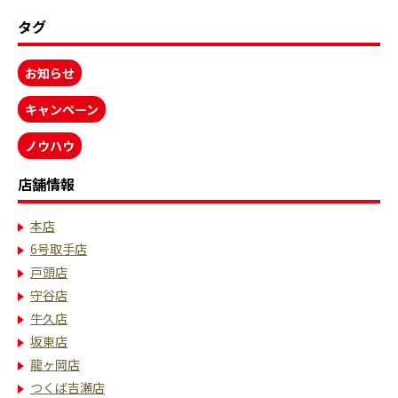
タグ
お知らせ
キャンペーン
ノウハウ
店舗情報
本店
6号取手店
戸頭店
守谷店
牛久店
坂東店
龍ヶ岡店
つくば吉瀬店