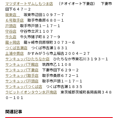
マツダオートザムしもつま店
（ナオイオート下妻店） 下妻市
田下６４７－２
坂東店
坂東市辺田１０９７－７
６号取手店
取手市桑原６８０－１
戸頭店
取手市戸頭１－１７－１
守谷店
守谷市立沢１１０７
牛久店
牛久市猪子町８２７－９
龍ヶ岡店
龍ヶ崎市貝原塚町３０７３－６
つくば吉瀬店
つくば市吉瀬１８３１
土浦中貫店
かすみがうら市上稲吉２００４－２７
サンキュッパひたちなか店
ひたちなか市東石川３１９３－１
サンキュッパ下館店
筑西市乙１１０８
サンキュッパ下妻店
下妻市田下６２９－２
サンキュッパ取手店
取手市桑原６７２ー１
サンキュッパ戸頭店
取手市戸頭１－１７－１
サンキュッパつくば店
つくば市吉瀬１８３５
ラビットイオンタウン水戸南店
東茨城郡茨城町長岡長岡３４８
０－１０１
関連記事