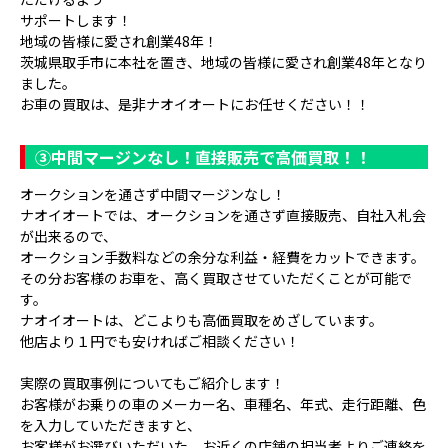
サポートします！
地域の皆様に愛され創業48年！
茨城県取手市に本社を置き、地域の皆様に愛され創業48年となり
ました。
お車の買取は、是非ナオイオートにお任せください！！
③
中間マージンなし！直接販売で高価買取！！
オークションを通さず中間マージンなし！
ナオイオートでは、オークションを通さず直接販売、自社入札会
が出来るので、
オークション手数料などの余分な利益・経費をカットできます。
その分お客様のお車を、高く買取させていただくことが可能で
す。
ナオイオートは、どこよりも高価買取をめざしています。
他店より１円でも安ければご相談ください！
実際の買取事例についてもご紹介します！
お客様がお乗りの車のメーカー名、車種名、年式、走行距離、色
を入力していただきますと、
お客様がお選びいただいた、お近くの店舗の担当者よりご連絡を