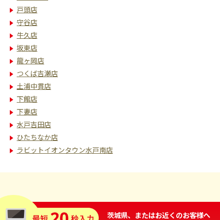
戸頭店
守谷店
牛久店
坂東店
龍ヶ岡店
つくば吉瀬店
土浦中貫店
下館店
下妻店
水戸吉田店
ひたちなか店
ラビットイオンタウン水戸南店
茨城県、またはお近くのお客様へ