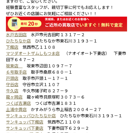
ますので、ご安心ください。
経験豊富なスタッフが、親切丁寧に何でもお応えします！
ぜひお近くの店舗にお気軽にご相談ください！！
水戸吉田店
水戸市元吉田町１３１７－２
ひたちなか店
ひたちなか市東石川３１９３－１
下館店
筑西市乙１１０８
マツダオートザムしもつま店
（ナオイオート下妻店） 下妻市
田下６４７－２
坂東店
坂東市辺田１０９７－７
６号取手店
取手市桑原６８０－１
戸頭店
取手市戸頭１－１７－１
守谷店
守谷市立沢１１０７
牛久店
牛久市猪子町８２７－９
龍ヶ岡店
龍ヶ崎市貝原塚町３０７３－６
つくば吉瀬店
つくば市吉瀬１８３１
土浦中貫店
かすみがうら市上稲吉２００４－２７
サンキュッパひたちなか店
ひたちなか市東石川３１９３－１
サンキュッパ下館店
筑西市乙１１０８
サンキュッパ下妻店
下妻市田下６２９－２