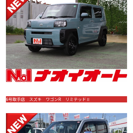
6号取手店 スズキ ワゴンR リミテッドⅡ