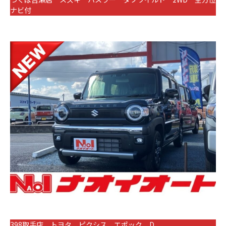
ナビ付
398取手店 トヨタ ピクシス エポック D