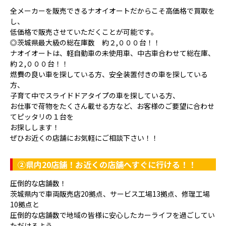
全メーカーを販売できるナオイオートだからこそ高価格で買取を
し、
低価格で販売させていただくことが可能です。
◎茨城県最大級の総在庫数 約２,０００台！！
ナオイオートは、軽自動車の未使用車、中古車合わせて総在庫、
約２,０００台！！
燃費の良い車を探している方、安全装置付きの車を探している
方、
子育て中でスライドドアタイプの車を探している方、
お仕事で荷物をたくさん載せる方など、お客様のご要望に合わせ
てピッタリの１台を
お探しします！
ぜひお近くの店舗にお気軽にご相談下さい！！
②県内20店舗！お近くの店舗へすぐに行ける！！
圧倒的な店舗数！
茨城県内で車両販売店20拠点、サービス工場13拠点、修理工場
10拠点と
圧倒的な店舗数で地域の皆様に安心したカーライフを過ごしてい
ただけるよう