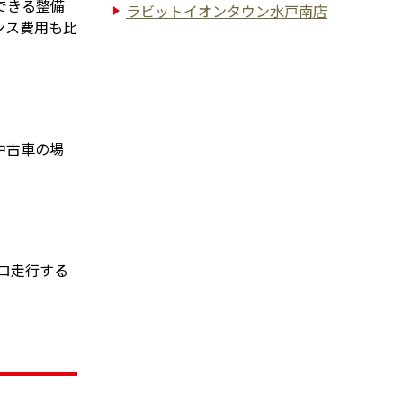
できる整備
ラビットイオンタウン水戸南店
ンス費用も比
中古車の場
キロ走行する