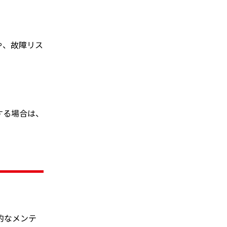
や、故障リス
する場合は、
的なメンテ