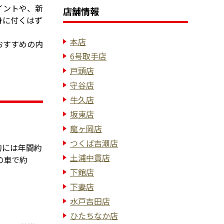
イントや、新
店舗情報
身に付くはず
本店
おすすめの内
6号取手店
戸頭店
守谷店
牛久店
坂東店
龍ヶ岡店
つくば吉瀬店
的には年間約
土浦中貫店
の車で約
下館店
下妻店
水戸吉田店
ひたちなか店