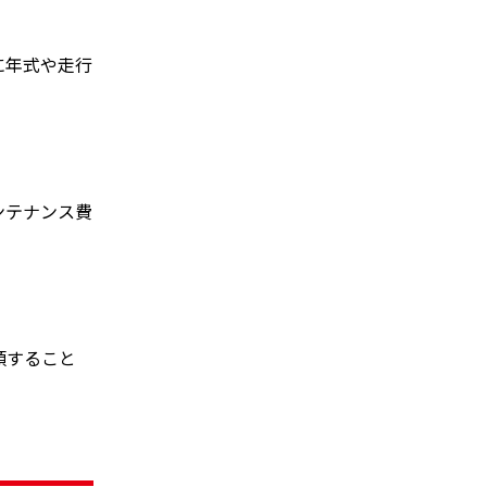
に年式や走行
ンテナンス費
頼すること