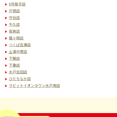
6号取手店
戸頭店
守谷店
牛久店
坂東店
龍ヶ岡店
つくば吉瀬店
土浦中貫店
下館店
下妻店
水戸吉田店
ひたちなか店
ラビットイオンタウン水戸南店