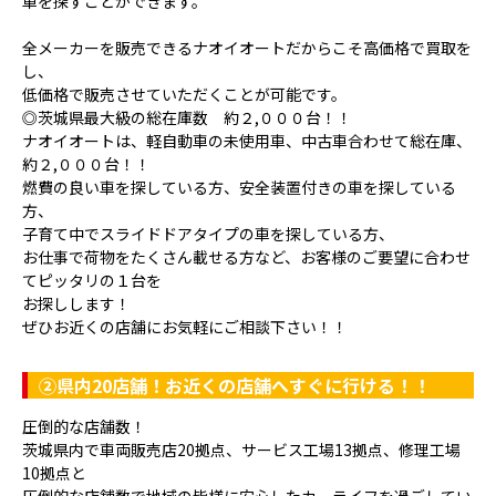
車を探すことができます。
全メーカーを販売できるナオイオートだからこそ高価格で買取を
し、
低価格で販売させていただくことが可能です。
◎茨城県最大級の総在庫数 約２,０００台！！
ナオイオートは、軽自動車の未使用車、中古車合わせて総在庫、
約２,０００台！！
燃費の良い車を探している方、安全装置付きの車を探している
方、
子育て中でスライドドアタイプの車を探している方、
お仕事で荷物をたくさん載せる方など、お客様のご要望に合わせ
てピッタリの１台を
お探しします！
ぜひお近くの店舗にお気軽にご相談下さい！！
②県内20店舗！お近くの店舗へすぐに行ける！！
圧倒的な店舗数！
茨城県内で車両販売店20拠点、サービス工場13拠点、修理工場
10拠点と
圧倒的な店舗数で地域の皆様に安心したカーライフを過ごしてい