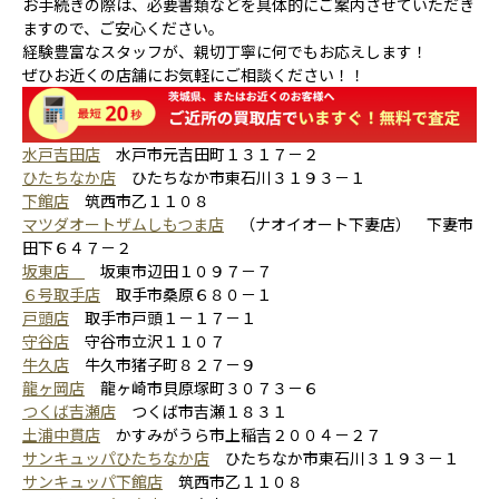
お手続きの際は、必要書類などを具体的にご案内させていただき
ますので、ご安心ください。
経験豊富なスタッフが、親切丁寧に何でもお応えします！
ぜひお近くの店舗にお気軽にご相談ください！！
水戸吉田店
水戸市元吉田町１３１７－２
ひたちなか店
ひたちなか市東石川３１９３－１
下館店
筑西市乙１１０８
マツダオートザムしもつま店
（ナオイオート下妻店） 下妻市
田下６４７－２
坂東店
坂東市辺田１０９７－７
６号取手店
取手市桑原６８０－１
戸頭店
取手市戸頭１－１７－１
守谷店
守谷市立沢１１０７
牛久店
牛久市猪子町８２７－９
龍ヶ岡店
龍ヶ崎市貝原塚町３０７３－６
つくば吉瀬店
つくば市吉瀬１８３１
土浦中貫店
かすみがうら市上稲吉２００４－２７
サンキュッパひたちなか店
ひたちなか市東石川３１９３－１
サンキュッパ下館店
筑西市乙１１０８