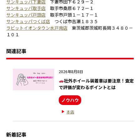
サンキュッパ下妻店
下妻市田下６２９－２
サンキュッパ取手店
取手市桑原６７２ー１
サンキュッパ戸頭店
取手市戸頭１－１７－１
サンキュッパつくば店
つくば市吉瀬１８３５
ラビットイオンタウン水戸南店
東茨城郡茨城町長岡３４８０－
１０１
関連記事
2026年8月8日
社外ホイール装着車は要注意！査定
で評価が変わるポイントとは
ノウハウ
本店
新着記事